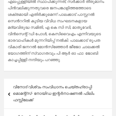
എലപ്പുള്ളിയിൽ സ്ഥാപിക്കുന്നത്, സർക്കാർ തീരുമാനം
പിൻവലിക്കുന്നതുവരെ ജനപങ്കാളിത്തത്തോടെ
ശക്തമായി എതിർക്കുമെന്ന് പാലക്കാട് പാസ്റ്ററൽ
സെൻററിൽ കൂടിയ വിവിധ സംഘടനകളായ
മദ്യവിരുദ്ധ സമിതി, എ കെ സി സി, മാതൃവേദി,
വിൻസെന്റ് ഡി പോൾ, കെസിവൈഎം എന്നിവയുടെ
ഭാരവാഹികൾ മുന്നറിയിപ്പ് നൽകി. പാലക്കാട് രൂപത
വികാരി ജനറൽ മോൻസിഞ്ഞോർ ജീജോ ചാലക്കൽ
യോഗത്തിന് സ്വാഗതവും പി ആർ ഓ ഫാ: ജോബി
കാച്ചപ്പിള്ളി നന്ദിയും പറഞ്ഞു.
Post
വിനോദ് വിശ്വം സംവിധാനം ചെയ്തഹ്രാപ്പി
navigation
മൊമന്റ്സ്- നോയിഡ ഇന്റർനാഷണൽ ഫിലിം
ഫസ്റ്റിലേക്ക്