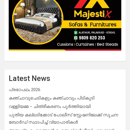
Latest News
പ്രഭാപഥം 2026
കഞ്ചാവുചെടികളും കഞ്ചാവും പിടികൂടി
വള്ളിയമ്മ – ചിത്രീകരണം പൂർത്തിയായി
പുതിയ കല്ലടിക്കോട് പോലീസ് സ്റ്റേഷനിലേക്ക് സൂചന
ബോർഡ് സ്ഥാപിച്ച് വ്യാപാരികൾ