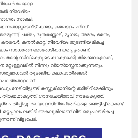
സിനിമകൾ മലയാള
ുതൽ നിവേദ്യം
ാഗരം സാക്ഷി,
ന്നങ്ങളുടെവീട്, കന്മദം, കമലദളം, ഹിസ്
രമുത്ത്, ചക്രം, ഭൂതകണ്ണാടി, മൃഗയ, അമരം, ഭരതം,
 കൗരവർ, കനൽകാറ്റ്, നിവേദ്യം തുടങ്ങിയ മികച്ച
ലാം സാധാരണക്കാരോട്ബന്ധപ്പെട്ടതാണ്.
ം തന്റെ സിനിമകളുടെ കഥകളാക്കി, തിരക്കഥകളാക്കി,
റ്റുള്ളവരിൽ നിന്നും വ്യത്യസ്തനാക്കുന്നതും.
സേതുമാധവൻ തുടങ്ങിയ കഥാപാത്രങ്ങൾ
ഥാപാത്രങ്ങളാണ്.
ിട്ടുണ്ട്. കസ്തൂരിമാനിന്റെ തമിഴ് റീമേക്കിനും
, തിരക്കഥാകൃത്ത്, ഗാനരചയിതാവ്, നാടകകൃത്ത്,
ര പതിപ്പിച്ചു. മലയാളസിനിമപ്രേമികളെ ഞെട്ടിച്ച് കൊണ്ട്
റപ്പാലം ലക്കിടി അകലൂരിലാണ് വീട്. ഒരുപാട് മികച്ച
നാണ് വീട്ടുപേര്.