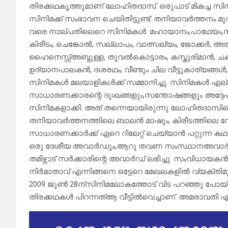
തിരക്കഥകൃത്തുമാണ് ലോഹിതദാസ്. ഒരുപാട് മികച്ച 
സിനിമക്ക് സംഭാവന ചെയിതിട്ടുണ്ട്. തനിയാവർത്തനം മ
വരെ നാല്പതിലെറെ സിനിമകൾ. മഹായാനം,പാഥേയം,സ
കിരീടം, ചെങ്കോൽ, സല്ലാപം, വാത്സല്യം, ജോക്കർ, അരയ
ഹൈനെസ്സ്അബ്ദുള്ള, തൂവൽകൊട്ടാരം, കസ്തുരിമാൻ, ചക്ക
ഉദ്യാനപാലകൻ, ദശരഥം, വീണ്ടും ചില വീട്ടുകാര്യങ്ങൾ,
സിനിമകൾ മലയാളികൾക്ക് സമ്മാനിച്ചു. സിനിമകൾ എല്
സാധാരണക്കാരന്റെ ദുഃഖങ്ങളും,സന്തോഷങ്ങളും അദ്ദേഹ
സിനിമകളാക്കി. അത് തന്നെയായിരുന്നു ലോഹിതദാസിനെ മ
തനിയാവർത്തനത്തിലെ ബാലൻ മാഷും, കിരീടത്തിലെ 
സാധാരണക്കാർക്ക് ഏറെ റിലേറ്റ് ചെയ്യാൻ പറ്റുന്ന ക
ഒരു ദേശീയ അവാർഡും,ആറു തവണ സംസ്ഥാനഅവാർഡും നേടിയ
തമിഴ്നാട് സർക്കാരിന്റെ അവാർഡ് ലഭിച്ചു. സംവിധായകൻ
നിർമാതാവ് എന്നിങ്ങനെ ഒട്ടേറെ മേഖലകളിൽ വ്യക്തിമുദ്
2009 ജൂൺ 28ന്സിനിമലോകത്തോട് വിട പറഞ്ഞു പോയി. ഒറ്
തിരക്കഥകൾ പിറന്നത്ആ വീട്ടിൽവെച്ചാണ്. അമരാവതി എന്