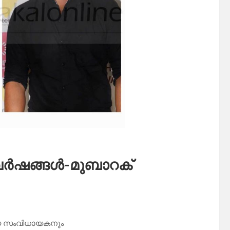
വർഷങ്ങൾ-മുബാറക്
കിയ സംവിധായകനും