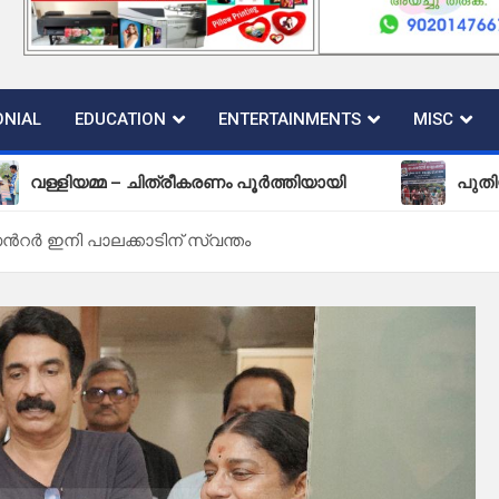
NIAL
EDUCATION
ENTERTAINMENTS
MISC
്മ – ചിത്രീകരണം പൂർത്തിയായി
പുതിയ കല്ലടിക്ക
െൻറർ ഇനി പാലക്കാടിന് സ്വന്തം