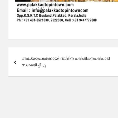
Post
അദ്ധ്യാപകർക്കായി ദ്വിദിന പരിശീലനപരിപാടി
navigation
സംഘടിപ്പിച്ചു.