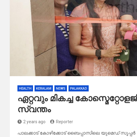
HEALTH
KERALAM
NEWS
PALAKKAD
ഏറ്റവും മികച്ച കോസ്മെറ്റോ
സ്വന്തം
2 years ago
Reporter
പാലക്കാട് കോഴിക്കോട് ബൈപ്പാസിലെ യുമെഡ് സൂപ്പർ 