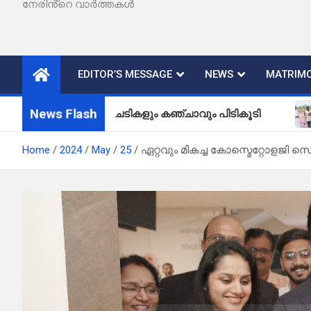
നേരിൻ്റെ വാർത്തകൾ
EDITOR’S MESSAGE
NEWS
MATRIMO
News Flash
ഞ്ചാവുചെടികളും കഞ്ചാവും പിടികൂടി
വള്ളിയമ
Home
2024
May
25
ഏറ്റവും മികച്ച കോസ്മെറ്റോളജി സ