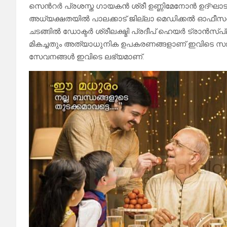
സെൻറർ പ്രശസ്ത ഗായകൻ ശ്രീ ഉണ്ണിമേനോൻ ഉദ്ഘാടന
അധ്യക്ഷതയിൽ പാലക്കാട് ജില്ലാ മെഡിക്കൽ ഓഫീസർ
ചടങ്ങിൽ ഡോക്ടർ ശ്രീലക്ഷ്മി പ്രദീപ് ഹെയർ ട്രാൻസ്പ്ല
മികച്ചതും അത്യാധുനിക ഉപകരണങ്ങളാണ് ഇവിടെ സജ്ജീ
സേവനങ്ങൾ ഇവിടെ ലഭ്യമാണ്.