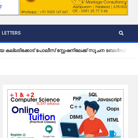
LETTERS
ോട് പോലീസ് സ്റ്റേഷനിലേക്ക് സൂചന ബോർഡ് സ്ഥാപിച്ച് വ്യാപ