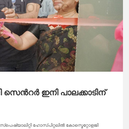
ളജി സെൻറർ ഇനി പാലക്കാടിന്
സ്പെഷ്യാലിറ്റി ഹോസ്പിറ്റലിൽ കോസ്മെറ്റോളജി