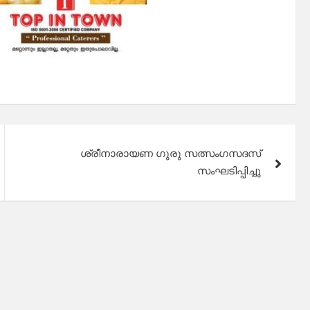
ശ്രീനാരായണ ഗുരു സത്സംഗസദസ്
സംഘടിപ്പിച്ചു