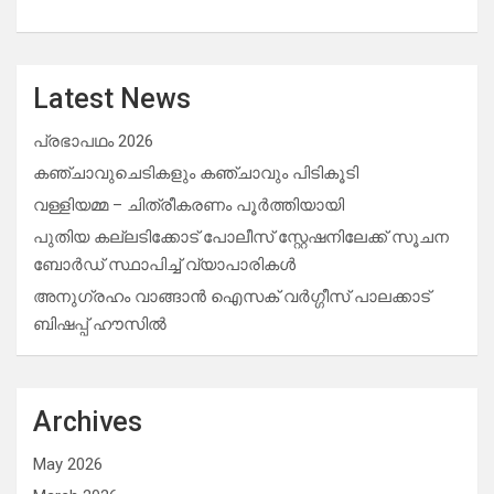
Latest News
പ്രഭാപഥം 2026
കഞ്ചാവുചെടികളും കഞ്ചാവും പിടികൂടി
വള്ളിയമ്മ – ചിത്രീകരണം പൂർത്തിയായി
പുതിയ കല്ലടിക്കോട് പോലീസ് സ്റ്റേഷനിലേക്ക് സൂചന
ബോർഡ് സ്ഥാപിച്ച് വ്യാപാരികൾ
അനുഗ്രഹം വാങ്ങാൻ ഐസക് വര്‍ഗ്ഗീസ് പാലക്കാട്
ബിഷപ്പ് ഹൗസില്‍
Archives
May 2026