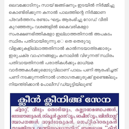
ഒലവക്കോടിനും സായ് ജങ്ങ്ഷനും ഇടയിൽ നിർമ്മിച്ചു
കൊണ്ടിരിക്കുന്ന കനാൽ പാലത്തിന്റെ നിർമ്മാണ
പ്രവർത്തനം രണ്ടാം ഘട്ടം ആരംഭിച്ചു.റോഡ്. വീതി
കുറഞ്ഞതും വശങ്ങളിൽ കൈവരികളോ
സംരക്ഷണഭിത്തികളോ ഇല്ലാത്തതിനാൽ അപകടം
സ്ഥിരം പതിവായിരുന്നു.െ തെ തെരുവു
വിളക്കുകളില്ലാത്തതിനാൽ കാൽനടയാത്രക്കാരും
ഇരുചക്ര വാഹനങ്ങളും കനാലിൽ വിഴുന്നത് സ്ഥിരം
പതിവായതിനാൽ പരാതികൾക്കും മാധ്യമ
വാർത്തകൾക്കുമൊടുവിലാണ് പാലം പണി ആരംഭിച്ചത്.
പണി നടക്കുന്നതിനാൽ ഗതാഗതക്കുരുക്ക് ഉണ്ടെങ്കിലും
നിയന്ത്രിക്കാൻ പോലീസ് ഡ്യൂട്ടിയിലുണ്ട്.