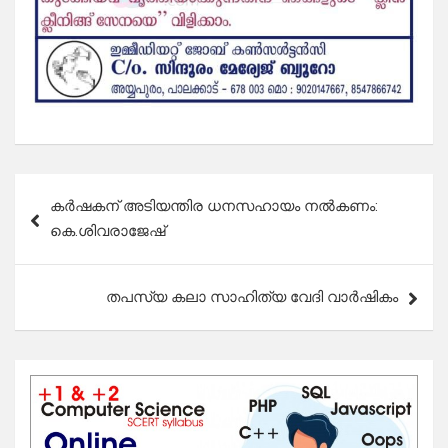
Post
കർഷകന് അടിയന്തിര ധനസഹായം നൽകണം:
navigation
കെ.ശിവരാജേഷ്
തപസ്യ കലാ സാഹിത്യ വേദി വാർഷികം