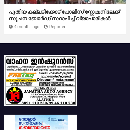
പുതിയ കല്ലടിക്കോട് പോലീസ് സ്റ്റേഷനിലേക്ക്
സൂചന ബോർഡ് സ്ഥാപിച്ച് വ്യാപാരികൾ
4 months ago
Reporter