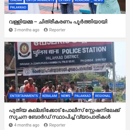
CINEMA
ENTERTAINMENTS
EXTRAS
KERALAM
NEWS
PALAKKAD
വള്ളിയമ്മ – ചിത്രീകരണം പൂർത്തിയായി
3 months ago
Reporter
ENTERTAINMENTS
KERALAM
NEWS
PALAKKAD
REGIONAL
പുതിയ കല്ലടിക്കോട് പോലീസ് സ്റ്റേഷനിലേക്ക്
സൂചന ബോർഡ് സ്ഥാപിച്ച് വ്യാപാരികൾ
4 months ago
Reporter