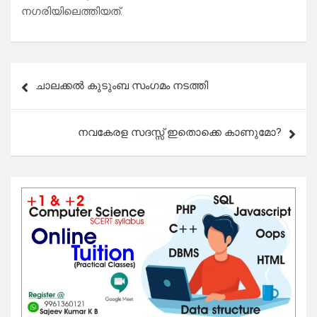
നഗരിയിലെത്തിയത്.
Post
ചാലക്കൽ കുടുംബ സംഗമം നടത്തി
navigation
നവകേരള സദസ്സ് ഇതൊക്കെ കാണുമോ?