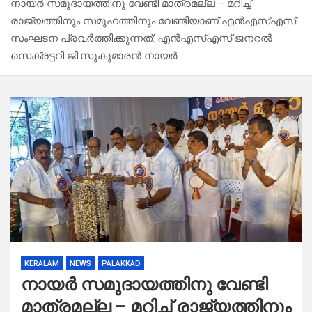
നായർ സമുദായത്തിനു വേണ്ടി മാത്രമല്ല – മറിച്ച്
രാജ്യത്തിനും സമൂഹത്തിനും വേണ്ടിയാണ് എൻഎസ്എസ്
സംഘടന പ്രവർത്തിക്കുന്നത്: എൻഎസ്എസ് ജനറൽ
സെക്രട്ടറി ജി.സുകുമാരൻ നായർ
KERALAM
NEWS
PALAKKAD
നായർ സമുദായത്തിനു വേണ്ടി
മാത്രമല്ല – മറിച്ച് രാജ്യത്തിനും