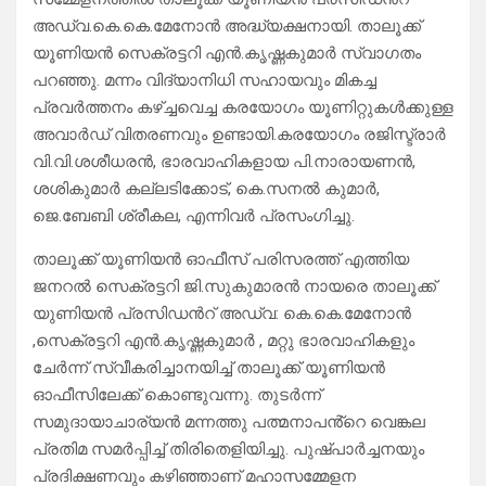
അഡ്വ.കെ.കെ.മേനോൻ അദ്ധ്യക്ഷനായി. താലൂക്ക്
യൂണിയൻ സെക്രട്ടറി എൻ.കൃഷ്ണകുമാർ സ്വാഗതം
പറഞ്ഞു. മന്നം വിദ്യാനിധി സഹായവും മികച്ച
പ്രവർത്തനം കഴ്ച്ചവെച്ച കരയോഗം യൂണിറ്റുകൾക്കുള്ള
അവാർഡ് വിതരണവും ഉണ്ടായി.കരയോഗം രജിസ്ട്രാർ
വി.വി.ശശീധരൻ, ഭാരവാഹികളായ പി.നാരായണൻ,
ശശികുമാർ കല്ലടിക്കോട്, കെ.സനൽ കുമാർ,
ജെ.ബേബി ശ്രീകല, എന്നിവർ പ്രസംഗിച്ചു.
താലൂക്ക് യൂണിയൻ ഓഫീസ് പരിസരത്ത് എത്തിയ
ജനറൽ സെക്രട്ടറി ജി.സുകുമാരൻ നായരെ താലൂക്ക്
യുണിയൻ പ്രസിഡൻറ് അഡ്വ: കെ.കെ.മേനോൻ
,സെക്രട്ടറി എൻ.കൃഷ്ണകുമാർ , മറ്റു ഭാരവാഹികളും
ചേർന്ന് സ്വീകരിച്ചാനയിച്ച് താലൂക്ക് യൂണിയൻ
ഓഫീസിലേക്ക് കൊണ്ടുവന്നു. തുടർന്ന്
സമുദായാചാര്യൻ മന്നത്തു പത്മനാപൻ്റെ വെങ്കല
പ്രതിമ സമർപ്പിച്ച് തിരിതെളിയിച്ചു. പുഷ്പാർച്ചനയും
പ്രദിക്ഷണവും കഴിഞ്ഞാണ് മഹാസമ്മേളന