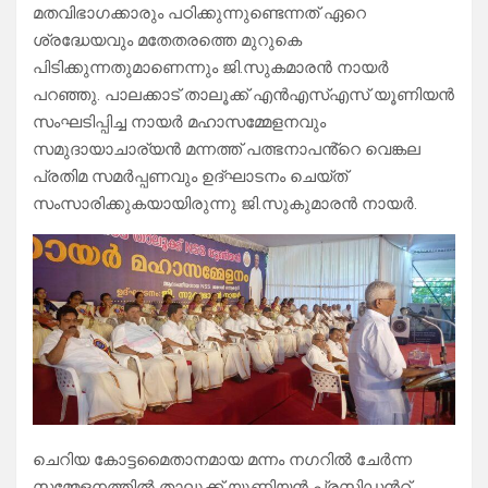
മതവിഭാഗക്കാരും പഠിക്കുന്നുണ്ടെന്നത് ഏറെ
ശ്രദ്ധേയവും മതേതരത്തെ മുറുകെ
പിടിക്കുന്നതുമാണെന്നും ജി.സുകമാരൻ നായർ
പറഞ്ഞു. പാലക്കാട്‌ താലൂക്ക് എൻഎസ്എസ് യൂണിയൻ
സംഘടിപ്പിച്ച നായർ മഹാസമ്മേളനവും
സമുദായാചാര്യൻ മന്നത്ത് പത്ഭനാപൻ്റെ വെങ്കല
പ്രതിമ സമർപ്പണവും ഉദ്ഘാടനം ചെയ്ത്
സംസാരിക്കുകയായിരുന്നു ജി.സുകുമാരൻ നായർ.
ചെറിയ കോട്ടമൈതാനമായ മന്നം നഗറിൽ ചേർന്ന
സമ്മേളനത്തിൽ താലൂക്ക് യൂണിയൻ പ്രസിഡൻറ്