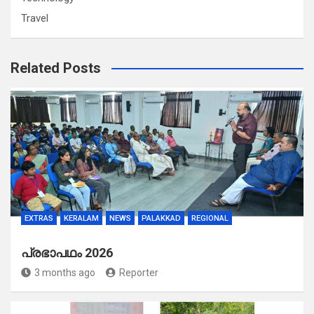
Travel
Related Posts
EXTRAS
KERALAM
NEWS
PALAKKAD
REGIONAL
പ്രഭാപഥം 2026
3 months ago
Reporter