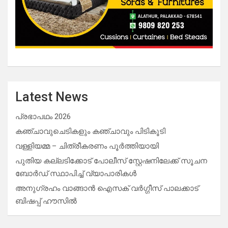
Latest News
പ്രഭാപഥം 2026
കഞ്ചാവുചെടികളും കഞ്ചാവും പിടികൂടി
വള്ളിയമ്മ – ചിത്രീകരണം പൂർത്തിയായി
പുതിയ കല്ലടിക്കോട് പോലീസ് സ്റ്റേഷനിലേക്ക് സൂചന
ബോർഡ് സ്ഥാപിച്ച് വ്യാപാരികൾ
അനുഗ്രഹം വാങ്ങാൻ ഐസക് വര്‍ഗ്ഗീസ് പാലക്കാട്
ബിഷപ്പ് ഹൗസില്‍