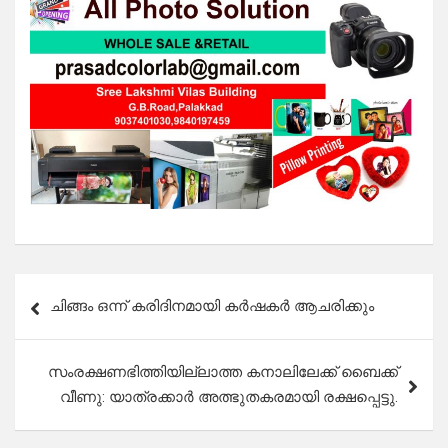
Post
ചിങ്ങം ഒന്ന് കരിദിനമായി കർഷകർ ആചരിക്കും
navigation
സംരക്ഷണഭിത്തിയില്ലാത്ത കനാലിലേക്ക് ബൈക്ക്
വീണു: യാത്രക്കാർ അത്ഭുതകരമായി രക്ഷപ്പെട്ടു.