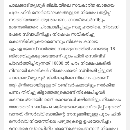
പാലക്കാട്:തൃശൂർ ജില്ലയിലെ സ്വകാര്യ ബാങ്കായ
പൂരം ഫിൻ സെർവ്വ് ലക്ഷങ്ങളുടെ നിക്ഷേപ തട്ടിപ്പ്
നടത്തിയതായി ആരോപണം. ബാങ്ക് തകർന്നിട്ടും
മാനേജർമാരെ പ്രലോഭിപ്പിച്ചും സമൂഹത്തിലെ നിരവധി
പേരെ സ്വാധീനിച്ചും നിഷേപം സ്വീകരിച്ചു
കൊണ്ടിരിക്കുകയാണെന്നും നിക്ഷേപകനായ
എം.എ.ജോസ് വാർത്താ സമ്മേളനത്തിൽ പറഞ്ഞു. 18
ബ്രാഞ്ചുകളോടെയാണ് പൂരം ഫിൻ സെർവ്വ്
പ്രവർത്തിച്ചിരുന്നത്. 10000 ൽ പരം നിക്ഷേപകരിൽ
നിന്നായി കോടികൾ നിക്ഷേപമായി സ്വീകരിച്ചിട്ടുണ്ട്.
പാലക്കാട് തൃശൂർ ജില്ലകളിലെ നിക്ഷേപകരാണ്
തട്ടിപ്പിനിരയായിട്ടുള്ളത്. രണ്ട് വർഷമായിട്ടും നൽകിയ
പണം തിരിച്ചു കിട്ടാത്തതുകൊണ്ട് നിക്ഷേപിച്ചവർ
കടബാധ്യതയിലാണ്. കാലാവധി കഴിഞ്ഞിട്ടും നിക്ഷേപം
തരാത്തത് ചോദ്യം ചെയ്തതോടെയാണ് തട്ടിപ്പ് പുറത്ത്
വന്നത്. റിസർവ്വ് ബാങ്കിന്റെ അനുമതിയുള്ള പൂരം ഫിൻ
സെർവ്വ് നിയമത്തിലെ പഴുതുകളെ ഉപയോഗിച്ചും
ഉന്നതരെ സ്വാധിനിച്ചുമാണ് രക്ഷപ്പെടുന്നത്. നിക്ഷേപ