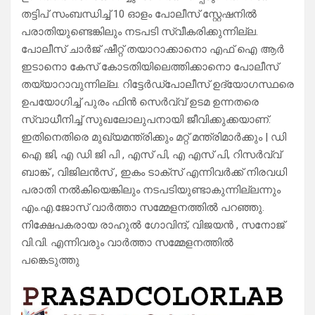
തട്ടിപ് സംബന്ധിച്ച് 10 ഓളം പോലീസ് സ്റ്റേഷനിൽ
പരാതിയുണ്ടെങ്കിലും നടപടി സ്വീകരിക്കുന്നില്ല.
പോലീസ് ചാർജ് ഷീറ്റ് തയാറാക്കാനൊ എഫ് ഐ ആർ
ഇടാനൊ കേസ് കോടതിയിലെത്തിക്കാനൊ പോലീസ്
തയ്യാറാവുന്നില്ല. റിട്ടേർഡ്പോലീസ് ഉദ്യോഗസ്ഥരെ
ഉപയോഗിച്ച് പുരം ഫിൻ സെർവ്വ് ഉടമ ഉന്നതരെ
സ്വാധീനിച്ച് സുഖലോലുപനായി ജീവിക്കുക്കയാണ്.
ഇതിനെതിരെ മുഖ്യമന്ത്രിക്കും മറ്റ് മന്ത്രിമാർക്കും | ഡി
ഐ ജി, എ ഡി ജി പി , എസ് പി, എ എസ് പി, റിസർവ്വ്
ബാങ്ക് , വിജിലൻസ് , ഇകം ടാക്സ് എന്നിവർക്ക് നിരവധി
പരാതി നൽകിയെങ്കിലും നടപടിയുണ്ടാകുന്നില്ലന്നും
എം.എ.ജോസ് വാർത്താ സമ്മേളനത്തിൽ പറഞ്ഞു.
നിക്ഷേപകരായ രാഹുൽ ഗോവിന്ദ്, വിജയൻ , സനോജ്
വി.വി. എന്നിവരും വാർത്താ സമ്മേളനത്തിൽ
പങ്കെടുത്തു