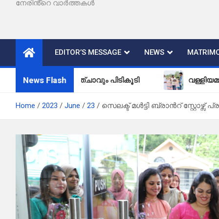
നേരിൻ്റെ വാർത്തകൾ
EDITOR’S MESSAGE
NEWS
MATRIMO
News Flash
കളും കഞ്ചാവും പിടികൂടി
വള്ളിയമ്മ – ചിത്രീ
Home
2023
June
23
സെലക്ട് മൾട്ടി ബ്രാൻറ് സ്റ്റോഴ്സ് 