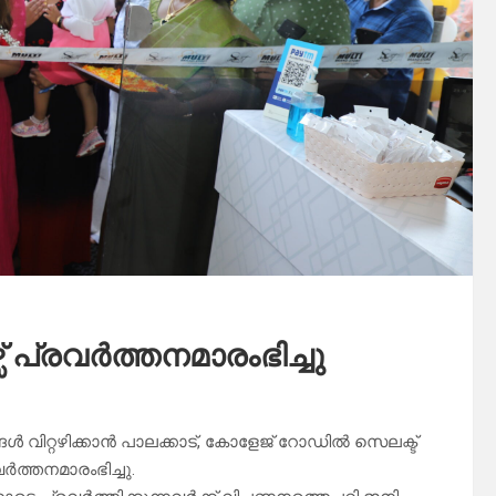
്സ് പ്രവർത്തനമാരംഭിച്ചു
പന്നങ്ങൾ വിറ്റഴിക്കാൻ പാലക്കാട്, കോളേജ് റോഡിൽ സെലക്ട്
വർത്തനമാരംഭിച്ചു.