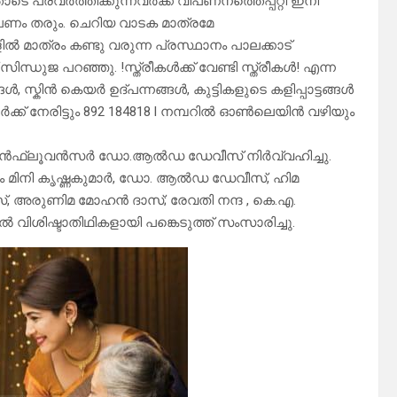
ടെ പ്രവർത്തിക്കുന്നവർക്ക് വിപണനത്തെപ്പറ്റി ഇനി
റ് പണം തരും. ചെറിയ വാടക മാത്രമേ
ിൽ മാത്രം കണ്ടു വരുന്ന പ്രസ്ഥാനം പാലക്കാട്
ധുജ പറഞ്ഞു. !സ്ത്രീകൾക്ക് വേണ്ടി സ്ത്രീകൾ! എന്ന
 സ്കിൻ കെയർ ഉദ്പന്നങ്ങൾ, കുട്ടികളുടെ കളിപ്പാട്ടങ്ങൾ
്ക് നേരിട്ടും 892 184818 l നമ്പറിൽ ഓൺലെയിൻ വഴിയും
രാം ഇൻഫ്ലൂവൻസർ ഡോ.ആൽഡ ഡേവീസ് നിർവ്വഹിച്ചു.
ിനി കൃഷ്ണകുമാർ, ഡോ. ആൽഡ ഡേവീസ്, ഹിമ
ിംസ്, അരുണിമ മോഹൻ ദാസ്; രേവതി നന്ദ , കെ.എ.
വിശിഷ്ടാതിഥികളായി പങ്കെടുത്ത് സംസാരിച്ചു.