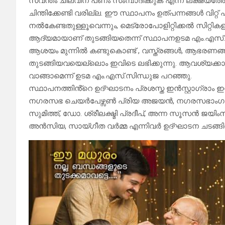
സ്വന്തം ചിലവിന് പണം സംമ്പാദിക്കുക എന്ന ലക്ഷ്യത്തോ
ചിന്തിക്കേണ്ടി വരില്ല. ഈ സ്ഥാപനം ഉത്പന്നങ്ങൾ വിറ്
നൽകേണ്ടതുള്ളൂവെന്നും, മെട്രോപോളിറ്റിക്കൽ സിറ്റികള
ആദ്യമായാണ് തുടങ്ങിയതെന്ന് സ്ഥാപനഉടമ എം.എസ്.സിന്
ആശയം മുന്നിൽ കണ്ടുകൊണ്ട് , വസ്ത്രങ്ങൾ, ആഭരണങ്ങൾ,
തുടങ്ങിയവയെല്ലൊം ഇവിടെ ലഭിക്കുന്നു. ആവശ്യക്കാർക
വാങ്ങാമെന്ന് ഉടമ എം.എസ്.സിന്ധുജ പറഞ്ഞു.
സ്ഥാപനത്തിൻ്റെ ഉദ്ഘാടനം പ്രശസ്ത ഇൻസ്റ്റാഗ്
നഗരസഭ ചെയർപേഴ്സൺ പ്രിയ അജയൻ, നഗരസഭാംഗം മ
സുമിത്ത്, ഡോ. ശ്രീലക്ഷ്മി പ്രദീപ്, അന്ന സൂസൻ ജയ
അൻസിയ, സായ്‌ഗീത വർമ്മ എന്നിവർ ഉദ്ഘാടന ചടങ്ങിൽ 