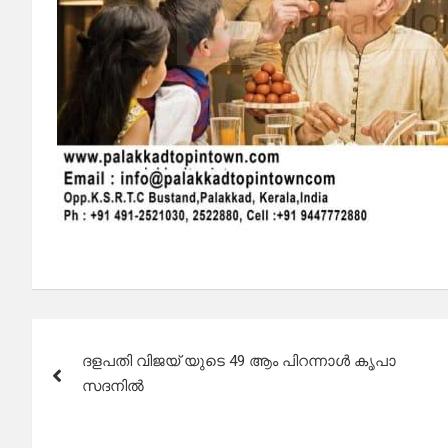
Post
ദളപതി വിജയ് യുടെ 49 ആം പിറന്നാൾ കൃപാ
navigation
സദനിൽ