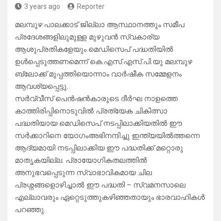
3 years ago
Reporter
മലമ്പുഴ:പാലക്കാട് ജില്ലാ ആസ്ഥാനത്തും സമീപ
പ്രദേശങ്ങളിലുമുള്ള മുഴുവൻ സ്വകാര്യ
ആശുപ്രതികളേയും മെഡിസെപ് പദ്ധതിയിൽ
ഉൾപ്പെടുത്തണമെന്ന് കെ.എസ്.എസ്.പി.യു മലമ്പുഴ
ബ്ലോക്ക് മുപ്പത്തിയൊന്നാം വാർഷീക സമ്മേളനം
ആവശ്യപ്പെട്ടു.
സർവ്വീസ് പെൻഷൻകാരുടെ ദീർഘ നാളത്തെ
കാത്തിരിപ്പിനൊടുവിൽ പ്രത്യേക ചികിത്സാ
പദ്ധതിയായ മെഡിസെപ് നടപ്പിലാക്കിയതിൽ ഈ
സർക്കാറിനെ യോഗംഅഭിനന്ദിച്ചു ഇന്ത്യയിൽത്തന്നെ
ആദ്യമായി നടപ്പിലാക്കിയ ഈ പദ്ധതിക്ക് മറ്റൊരു
മാതൃകയില്ല. പ്രായോഗികതലത്തിൽ
അനുഭവപ്പെടുന്ന സ്വാഭാവികമായ ചില
പ്രശ്നങ്ങളൊഴിച്ചാൽ ഈ പദ്ധതി – സ്വമനസാലെ
എല്ലാവരും ഏറ്റെടുത്തുകഴിഞ്ഞതായും ഭാരവാഹികൾ
പറഞ്ഞു.