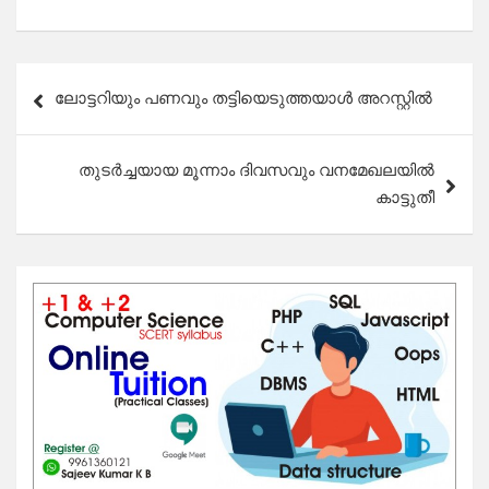
Post
ലോട്ടറിയും പണവും തട്ടിയെടുത്തയാൾ അറസ്റ്റിൽ
navigation
തുടർച്ചയായ മൂന്നാം ദിവസവും വനമേഖലയിൽ
കാട്ടുതീ