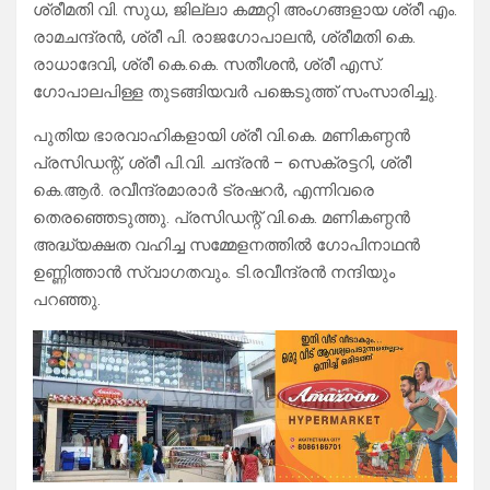
ശ്രീമതി വി. സുധ, ജില്ലാ കമ്മറ്റി അംഗങ്ങളായ ശ്രീ എം.
രാമചന്ദ്രൻ, ശ്രീ പി. രാജഗോപാലൻ, ശ്രീമതി കെ.
രാധാദേവി, ശ്രീ കെ.കെ. സതീശൻ, ശ്രീ എസ്.
ഗോപാലപിള്ള തുടങ്ങിയവർ പങ്കെടുത്ത് സംസാരിച്ചു.
പുതിയ ഭാരവാഹികളായി ശ്രീ വി.കെ. മണികണ്ഠൻ
പ്രസിഡന്റ്, ശ്രീ പി.വി. ചന്ദ്രൻ – സെക്രട്ടറി, ശ്രീ
കെ.ആർ. രവീന്ദ്രമാരാർ ട്രഷറർ, എന്നിവരെ
തെരഞ്ഞെടുത്തു. പ്രസിഡന്റ് വി.കെ. മണികണ്ഠൻ
അദ്ധ്യക്ഷത വഹിച്ച സമ്മേളനത്തിൽ ഗോപിനാഥൻ
ഉണ്ണിത്താൻ സ്വാഗതവും. ടി.രവീന്ദ്രൻ നന്ദിയും
പറഞ്ഞു.