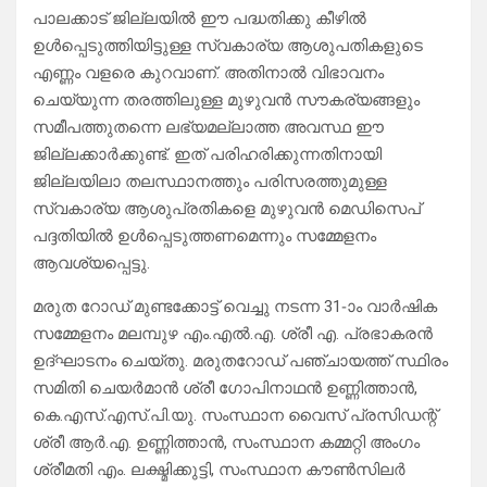
പാലക്കാട് ജില്ലയിൽ ഈ പദ്ധതിക്കു കീഴിൽ
ഉൾപ്പെടുത്തിയിട്ടുള്ള സ്വകാര്യ ആശുപതികളുടെ
എണ്ണം വളരെ കുറവാണ്. അതിനാൽ വിഭാവനം
ചെയ്യുന്ന തരത്തിലുള്ള മുഴുവൻ സൗകര്യങ്ങളും
സമീപത്തുതന്നെ ലഭ്യമല്ലാത്ത അവസ്ഥ ഈ
ജില്ലക്കാർക്കുണ്ട്. ഇത് പരിഹരിക്കുന്നതിനായി
ജില്ലയിലാ തലസ്ഥാനത്തും പരിസരത്തുമുള്ള
സ്വകാര്യ ആശുപ്രതികളെ മുഴുവൻ മെഡിസെപ്
പദ്ദതിയിൽ ഉൾപ്പെടുത്തണമെന്നും സമ്മേളനം
ആവശ്യപ്പെട്ടു.
മരുത റോഡ് മുണ്ടക്കോട്ട് വെച്ചു നടന്ന 31-ാം വാർഷിക
സമ്മേളനം മലമ്പുഴ എം.എൽ.എ. ശ്രീ എ. പ്രഭാകരൻ
ഉദ്ഘാടനം ചെയ്തു. മരുതറോഡ് പഞ്ചായത്ത് സ്ഥിരം
സമിതി ചെയർമാൻ ശ്രീ ഗോപിനാഥൻ ഉണ്ണിത്താൻ,
കെ.എസ്.എസ്.പി.യു. സംസ്ഥാന വൈസ് പ്രസിഡന്റ്
ശ്രീ ആർ.എ. ഉണ്ണിത്താൻ, സംസ്ഥാന കമ്മറ്റി അംഗം
ശ്രീമതി എം. ലക്ഷ്മിക്കുട്ടി, സംസ്ഥാന കൗൺസിലർ