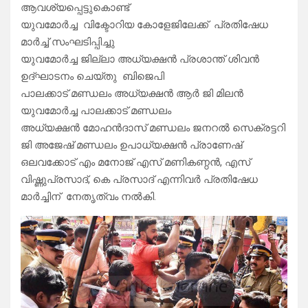
ആവശ്യപ്പെട്ടുകൊണ്ട്
യുവമോർച്ച വിക്ടോറിയ കോളേജിലേക്ക് പ്രതിഷേധ
മാർച്ച് സംഘടിപ്പിച്ചു
യുവമോർച്ച ജില്ലാ അധ്യക്ഷൻ പ്രശാന്ത് ശിവൻ
ഉദ്ഘാടനം ചെയ്തു ബിജെപി
പാലക്കാട് മണ്ഡലം അധ്യക്ഷൻ ആർ ജി മിലൻ
യുവമോർച്ച പാലക്കാട് മണ്ഡലം
അധ്യക്ഷൻ മോഹൻദാസ് മണ്ഡലം ജനറൽ സെക്രട്ടറി
ജി അജേഷ് മണ്ഡലം ഉപാധ്യക്ഷൻ പ്രാണേഷ്
ഒലവക്കോട് എം മനോജ് എസ് മണികണ്ഠൻ, എസ്
വിഷ്ണുപ്രസാദ്, കെ പ്രസാദ് എന്നിവർ പ്രതിഷേധ
മാർച്ചിന് നേതൃത്വം നൽകി.