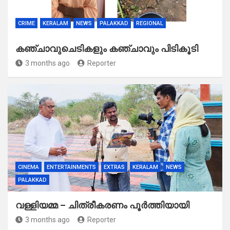
CRIME
KERALAM
NEWS
PALAKKAD
REGIONAL
കഞ്ചാവുചെടികളും കഞ്ചാവും പിടികൂടി
3 months ago
Reporter
CINEMA
ENTERTAINMENTS
EXTRAS
KERALAM
NEWS
PALAKKAD
വള്ളിയമ്മ – ചിത്രീകരണം പൂർത്തിയായി
3 months ago
Reporter