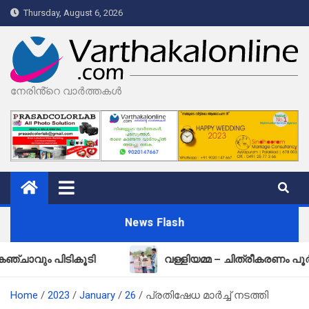
Skip
Thursday, August 6, 2026
to
content
നേരിൻ്റെ വാർത്തകൾ
News Flash
പിടികൂടി
വള്ളിയമ്മ – ചിത്രീകരണം പൂർത്തിയായ
Home
2023
January
26
പ്രതിഷേധ മാർച്ച് നടത്തി