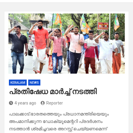
KERALAM
NEWS
പ്രതിഷേധ മാർച്ച് നടത്തി
4 years ago
Reporter
പാലക്കാട്:ഭാരതത്തെയും പ്രധാനമന്ത്രിയെയും
അപമാനിക്കുന്ന ഡോക്യൂമെന്ററി പ്രദർശനം
നടത്താൻ ശ്രമിച്ചവരെ അറസ്റ്റ് ചെയ്യണമെന്ന്