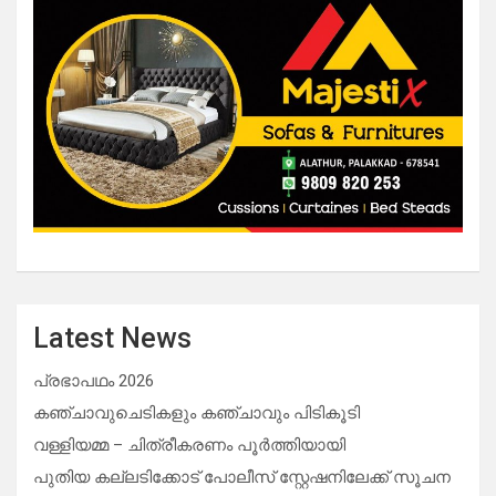
Latest News
പ്രഭാപഥം 2026
കഞ്ചാവുചെടികളും കഞ്ചാവും പിടികൂടി
വള്ളിയമ്മ – ചിത്രീകരണം പൂർത്തിയായി
പുതിയ കല്ലടിക്കോട് പോലീസ് സ്റ്റേഷനിലേക്ക് സൂചന