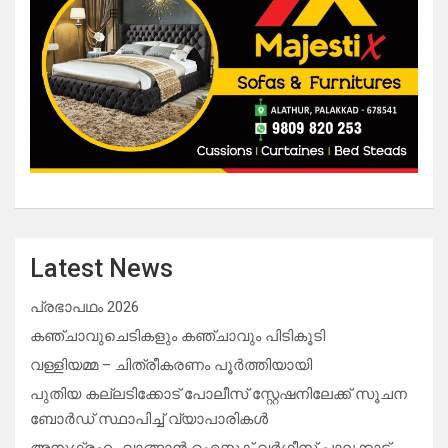
Latest News
പ്രഭാപഥം 2026
കഞ്ചാവുചെടികളും കഞ്ചാവും പിടികൂടി
വള്ളിയമ്മ – ചിത്രീകരണം പൂർത്തിയായി
പുതിയ കല്ലടിക്കോട് പോലീസ് സ്റ്റേഷനിലേക്ക് സൂചന
ബോർഡ് സ്ഥാപിച്ച് വ്യാപാരികൾ