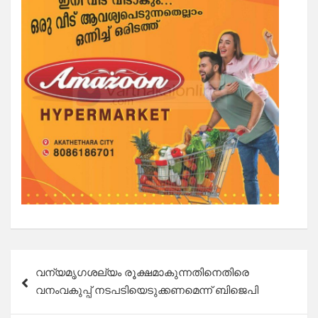
Post
വന്യമൃഗശല്യം രൂക്ഷമാകുന്നതിനെതിരെ
navigation
വനംവകുപ്പ് നടപടിയെടുക്കണമെന്ന് ബിജെപി