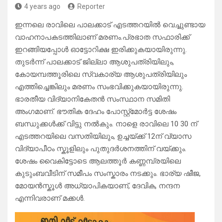
4 years ago
Reporter
ഇന്നലെ രാവിലെ പാലക്കാട് എടത്തറയിൽ വെച്ചുണ്ടായ
വാഹനാപകടത്തിലാണ് മരണം.പ്രഭാത സഫാരിക്ക്
ഇറങ്ങിയപ്പോൾ ഓട്ടോറിക്ഷ ഇരിക്കുകയായിരുന്നു.
തുടർന്ന് പാലക്കാട് ജില്ലാ ആശുപത്രിയിലും,
കോയമ്പത്തൂരിലെ സ്വകാര്യ ആശുപത്രിയിലും
എത്തിച്ചെങ്കിലും മരണം സംഭവിക്കുകയായിരുന്നു.
ഭാരതീയ വിദ്യാനികേതൻ സംസ്ഥാന സമിതി
അംഗമാണ്. ഭൗതിക ദേഹം പോസ്റ്റ്മോർട്ട ശേഷം
ബന്ധുക്കൾക്ക് വിട്ടു നൽകും. നാളെ രാവിലെ 10 30 ന്
എടത്തറയിലെ വസതിയിലും, ഉച്ചയ്ക്ക് 12ന് വ്യാസ
വിദ്യാപീഠം സ്കൂളിലും പുതുദർശനത്തിന് വയ്ക്കും.
ശേഷം വൈകിട്ടോടെ ആലത്തൂർ കണ്ണമ്പ്രയിലെ
കുടുംബവീടിന് സമീപം സംസ്കാരം നടക്കും. ഭാര്യ ഷീജ,
മോയൻസ്കൂൾ അധ്യാപികയാണ്, ദേവിക, നന്ദന
എന്നിവരാണ് മക്കൾ.