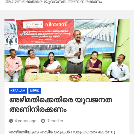
അഴിമതിക്കെതിരെ യുവജനത അണിനിരക്കണം
KERALAM
NEWS
അഴിമതിക്കെതിരെ യുവജനത
അണിനിരക്കണം
4 years ago
Reporter
അഴിമതിയുടെ അടിവേരുകൾ സമൂഹത്തെ കാർന്നു