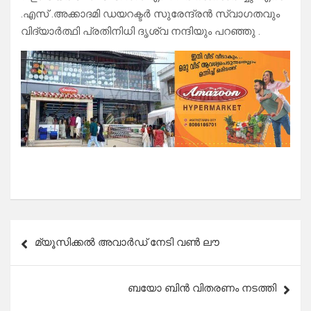
.എസ് .അക്കാദമി ഡയറക്ടർ സുരേന്ദ്രൻ സ്വാഗതവും
വിദ്യാർത്ഥി പ്രതിനിധി ദൃശ്വ നന്ദിയും പറഞ്ഞു .
Post
മ്യൂസിക്കൽ അവാർഡ് നേടി വൺ ലൗ
navigation
ബയോ ബിൻ വിതരണം നടത്തി