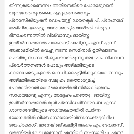
തിന്നുകയാണെന്നും അതിനെതിരെ പോരാടുവാൻ
യുവജനത മുൻകൈ എടുക്കണമെന്നും
പ്രോസിക്യൂഷൻ ഡെപ്യൂട്ടി ഡയറക്ടർ പി. പ്രേംനാഥ്
അഭിപ്രായപ്പെട്ടു. അന്താരാഷ്ട്ര അഴിമതി വിരുദ്ധ
ദിനാചരണത്തിൽ വിശ്വാസും ഓയിസ്ക
ഇൻ്റർനാഷണൽ പാലക്കാട് ചാപ്റ്ററും എസ്. എസ്
അക്കാദമിയിൽ വെച്ചു നടന്ന സെമിനാർ ഉത്ഘാടനം
ചെയ്തു സംസാരിക്കുകയായിരുന്നു അദ്ദേഹം .വികസന
പ്രവർത്തനങ്ങൾ പോലും അഴിമതിയുടെ
കാണാചരടുകളാൽ ബന്ധിക്കപ്പെട്ടിരിക്കുകയാണെന്നും
അഴിമതിക്കെതിരെ സമൂഹം ഒത്തൊരുമിച്ച്
പോരാടിയാൽ മാത്രമേ അഴിമതി നിർമ്മാർജ്ജനം
സാധ്യമാവൂ എന്നും അദ്ദേഹം പറഞ്ഞു . ഓയിസ്ക
ഇൻ്റർനാഷണൽ മുൻ പ്രസിഡൻ്റ് അഡ്വ. എസ്
.ശാന്താദേവിയുടെ അധ്യക്ഷതയിൽ ചേർന്ന
യോഗത്തിൽ വിശ്വാസ് ജോയിൻ്റ് സെക്രട്ടറി ദീപ
ജയപ്രകാശ് , മാനേജിങ്ങ് കമ്മിറ്റി അംഗം എം. ദേവദാസ് ,
വളണ്ടിയർ ലേഖ മേനോൻ എന്നിവർ സംസാരിച്ചു .എസ്