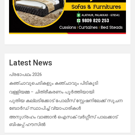
Latest News
പ്രഭാപഥം 2026
കഞ്ചാവുചെടികളും കഞ്ചാവും പിടികൂടി
വള്ളിയമ്മ – ചിത്രീകരണം പൂർത്തിയായി
പുതിയ കല്ലടിക്കോട് പോലീസ് സ്റ്റേഷനിലേക്ക് സൂചന
ബോർഡ് സ്ഥാപിച്ച് വ്യാപാരികൾ
അനുഗ്രഹം വാങ്ങാൻ ഐസക് വര്‍ഗ്ഗീസ് പാലക്കാട്
ബിഷപ്പ് ഹൗസില്‍