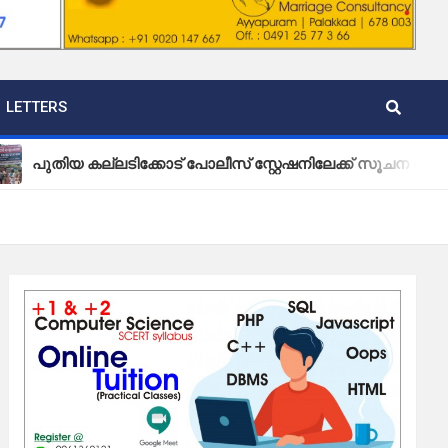
LETTERS
കല്ലടിക്കോട് പോലീസ് സ്റ്റേഷനിലേക്ക് സൂചന ബോർഡ് സ്ഥാപി