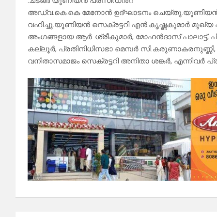
.ചടങ്ങ് യൂണിയൻ പ്രസിഡൻ്റ്
അഡ്വ.കെ.കെ മേനോൻ ഉദ്ഘാടനം ചെയ്തു.യൂണിയൻ
വഹിച്ചു.യൂണിയൻ സെക്രട്ടറി എൻ.കൃഷ്ണകുമാർ മുഖ
അംഗങ്ങളായ ആർ..ശ്രീകുമാർ, മോഹൻദാസ് പാലാട്ട്, 
കല്ലൂർ, പ്രതിനിധിസഭാ മെമ്പർ സി.കരുണാകരനുണ്ണി,
വനിതാസമാജം സെക്രട്ടറി അനിതാ ശങ്കർ, എന്നിവർ പ്ര