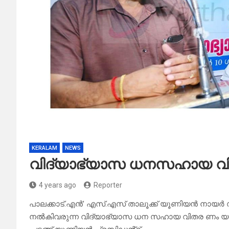
KERALAM
NEWS
വിദ്യാഭ്യാസ ധനസഹായ 
4 years ago
Reporter
പാലക്കാട്‌.എൻ’ എസ്.എസ് താലൂക്ക് യൂണിയൻ നായ
നൽകിവരുന്ന വിദ്യാഭ്യാസ ധന സഹായ വിതര ണം യൂണിയ