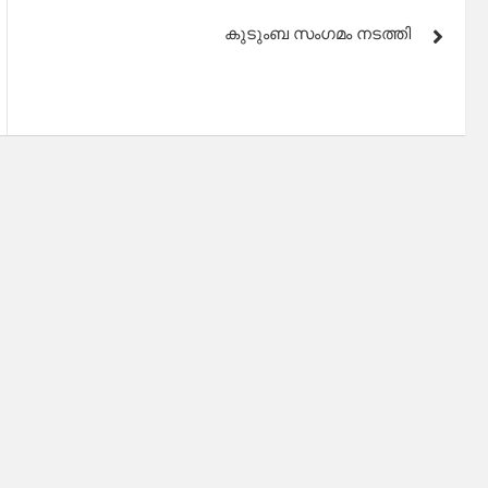
കുടുംബ സംഗമം നടത്തി