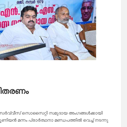
വിതരണം
ർ സർവ്വീസ് സൊസൈറ്റി സമുദായ അംഗങ്ങൾക്കായി
ൻ മന്നം പ്രാർത്ഥനാ മണ്ഡപത്തിൽ വെച്ച് നടന്നു