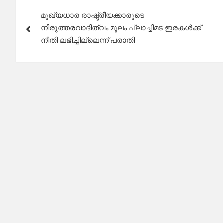
Post
മുഖ്യധാര രാഷ്ട്രീയക്കാരുടെ
navigation
നിരുത്തരവാദിത്വം മൂലം പ്ലാച്ചിമട ഇരകൾക്ക്
നീതി ലഭിച്ചില്ലെന്ന് പരാതി