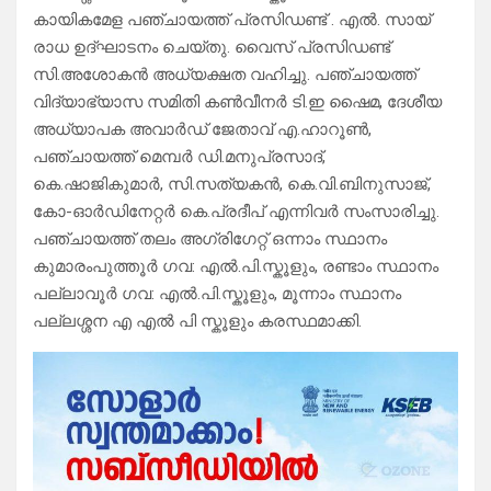
കായികമേള പഞ്ചായത്ത് പ്രസിഡണ്ട് . എൽ. സായ്
രാധ ഉദ്ഘാടനം ചെയ്തു. വൈസ് പ്രസിഡണ്ട്
സി.അശോകൻ അധ്യക്ഷത വഹിച്ചു. പഞ്ചായത്ത്
വിദ്യാഭ്യാസ സമിതി കൺവീനർ ടി.ഇ ഷൈമ, ദേശീയ
അധ്യാപക അവാർഡ് ജേതാവ് എ.ഹാറൂൺ,
പഞ്ചായത്ത് മെമ്പർ ഡി.മനുപ്രസാദ്,
കെ.ഷാജികുമാർ, സി.സത്യകൻ, കെ.വി.ബിനുസാജ്,
കോ-ഓർഡിനേറ്റർ കെ.പ്രദീപ് എന്നിവർ സംസാരിച്ചു.
പഞ്ചായത്ത് തലം അഗ്രിഗേറ്റ് ഒന്നാം സ്ഥാനം
കുമാരംപുത്തൂർ ഗവ: എൽ.പി.സ്കൂളും, രണ്ടാം സ്ഥാനം
പല്ലാവൂർ ഗവ: എൽ.പി.സ്കൂളും, മൂന്നാം സ്ഥാനം
പല്ലശ്ശന എ എൽ പി സ്കൂളും കരസ്ഥമാക്കി.