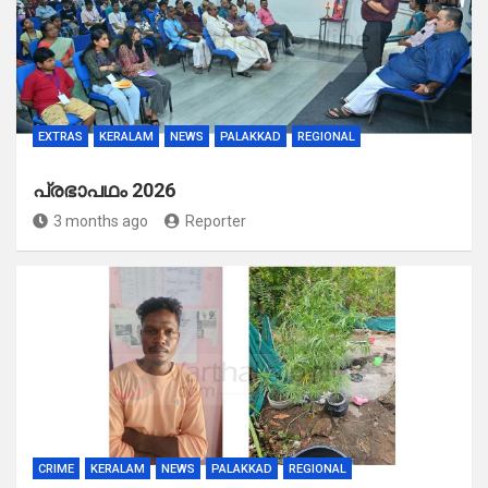
EXTRAS
KERALAM
NEWS
PALAKKAD
REGIONAL
പ്രഭാപഥം 2026
3 months ago
Reporter
CRIME
KERALAM
NEWS
PALAKKAD
REGIONAL