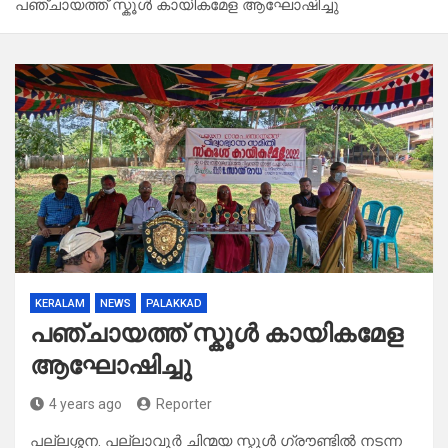
പഞ്ചായത്ത് സ്കൂൾ കായികമേള ആഘോഷിച്ചു
KERALAM
NEWS
PALAKKAD
പഞ്ചായത്ത് സ്കൂൾ കായികമേള
ആഘോഷിച്ചു
4 years ago
Reporter
പല്ലശ്ശന. പല്ലാവൂർ ചിന്മയ സ്കൂൾ ഗ്രൗണ്ടിൽ നടന്ന