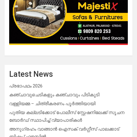
Latest News
പ്രഭാപഥം 2026
കഞ്ചാവുചെടികളും കഞ്ചാവും പിടികൂടി
വള്ളിയമ്മ – ചിത്രീകരണം പൂർത്തിയായി
പുതിയ കല്ലടിക്കോട് പോലീസ് സ്റ്റേഷനിലേക്ക് സൂചന
ബോർഡ് സ്ഥാപിച്ച് വ്യാപാരികൾ
അനുഗ്രഹം വാങ്ങാൻ ഐസക് വര്‍ഗ്ഗീസ് പാലക്കാട്
ബിഷപ്പ് ഹൗസില്‍