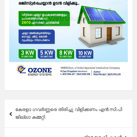
Post
കേരളാ ഗവർണ്ണരെ തിരിച്ചു വിളിക്കണം എൻ.സി.പി
navigation
ജില്ലാ കമ്മറ്റി