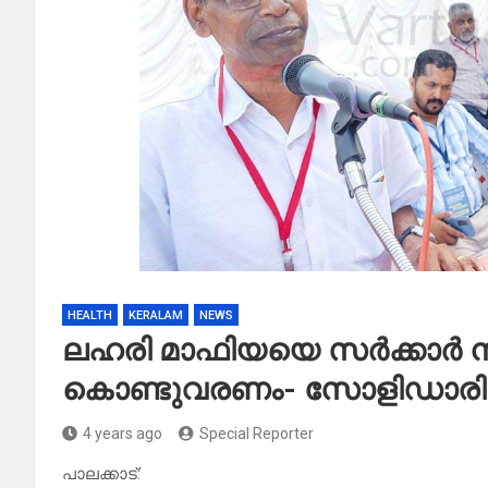
HEALTH
KERALAM
NEWS
ലഹരി മാഫിയയെ സർക്കാർ നി
കൊണ്ടുവരണം- സോളിഡാരിറ്
4 years ago
Special Reporter
പാലക്കാട്: