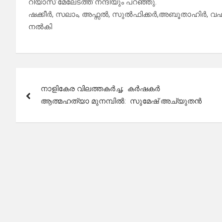
റിയാസ് മേലേടത്ത് നന്ദിയും പറഞ്ഞു.
ഷക്കീർ, സലാം, അഫ്സൽ, സുൽഫിക്കർ,അബൂതാഹിർ, വഹാബ
നൽകി
Post
നാളികേര വിലത്തകർച്ച; കർഷകർ
navigation
ആത്മഹത്യാ മുനമ്പിൽ: സുമേഷ് അച്യുതൻ