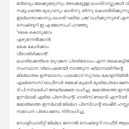
മദ്യവും മയക്കുമരുന്നും അടക്കമുള്ള ലഹരിവസ്തുക്കൾ
സമൂഹത്തെ മുഴുവനും കാർന്നു തിന്നു കൊണ്ടിരിക്കുന്നു
ഇല്ലാതാക്കാനും ലഹരി വലിയ പങ്ക് വഹിക്കുന്നുണ്ട
സെക്രട്ടറി ഇ.എ.ജോസഫ് പറഞ്ഞു.
“കൈ കൊടുക്കാം
എഴുന്നേൽക്കാൻ
കൈ കോർക്കാം
വീഴാതിരിക്കാൻ”
ലഹരിക്കെതിരെ യുവജന പ്രതിരോധം എന്ന തലകെട്ടിൽ
സംസ്ഥാന വ്യാപകമായി നടത്തുന്ന ക്യാമ്പയ്നിന്റെ
ജില്ലാതല ഉദ്ഘാടനം പാലക്കാട് സുന്ദരം കോളനിയിൽ
എക്സൈസ് ഓഫീസർ രമേഷ് കുമാർ മുഖ്യപ്രഭാഷണം നിർവ
ടി.പി.സ്വാലിഹ് അദ്ധ്യക്ഷത വഹിച്ചു. ജമാഅത്തെ ഇസ
ഇസ്ലാമി ഏരിയ പ്രസിഡന്റ് ഹാരിസ് മൗലവി എന്നിവർ 
ജമാഅത്തെ ഇസ്ലാമി ജില്ലാ പ്രസിഡന്റ് ബഷീർ ഹസ്സൻ
സമാപന പ്രഭാഷണം നിർവഹിച്ചു.
സോളിഡാരിറ്റി ജില്ലാ ജനറൽ സെക്രട്ടറി സഫീർ ആലത