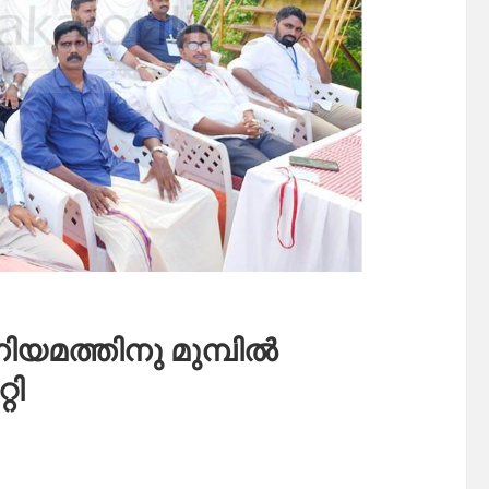
യമത്തിനു മുമ്പിൽ
റി