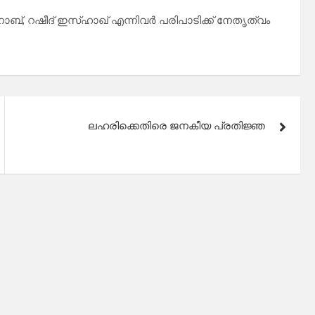
്, റഷീദ് ഇസ്ഹാഖ് എന്നിവർ പരിപാടിക്ക് നേതൃത്വം
ലഹരിക്കെതിരെ ജനകീയ പ്രതിജ്ഞ