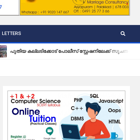
LETTERS
കല്ലടിക്കോട് പോലീസ് സ്റ്റേഷനിലേക്ക് സൂചന ബോർഡ് സ്ഥാപി