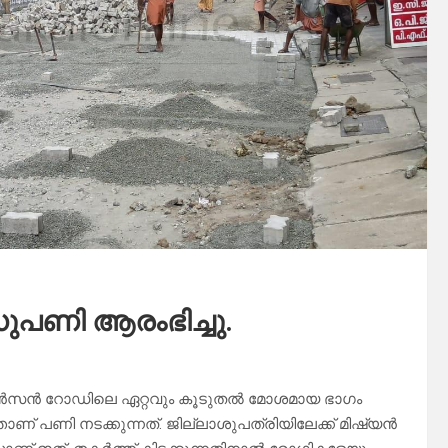
ി ആരംഭിച്ചു.
റോബിൻസൻ റോഡിലെ ഏറ്റവും കൂടുതൽ മോശമായ ഭാഗം
്താണ് പണി നടക്കുന്നത്. ജില്ലാശുപത്രിയിലേക്ക് മിഷ്യൻ