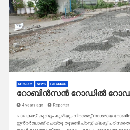
KERALAM
NEWS
PALAKKAD
റോബിൻസൻ റോഡിൽ റോഡുപണ
4 years ago
Reporter
പാലക്കാട്: കുണ്ടും കുഴിയും നിറഞ്ഞു് നാശമായ 
ഇൻ്റർലോക്ക് ചെയ്തു തുടങ്ങി.പ്രസ്സ് ക്ലബ്ബ് പരിസരത