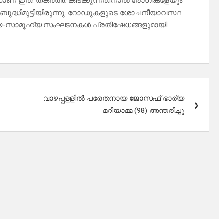
റോഡാണ് ഇത്. തകർത്ത് കിടക്കുന്നതിനാൽ രോഗികളേയും
ബുദ്ധിമുട്ടിയിരുന്നു. റോഡുകളുടെ ശോചനീയാവസ്ഥ
്ട്രീയ-സാമൂഹ്യ സംഘടനകൾ പ്രതിഷേധങ്ങളുമായി
വാഴപ്പള്ളിൽ പരേതനായ ജോസഫ് ഭാര്യ
മറിയാമ്മ (98) അന്തരിച്ചു