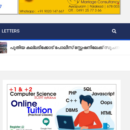
LETTERS
 കല്ലടിക്കോട് പോലീസ് സ്റ്റേഷനിലേക്ക് സൂചന ബോർഡ് സ്ഥാപി