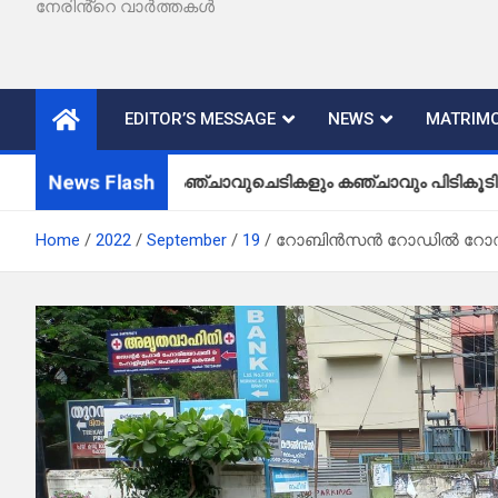
നേരിൻ്റെ വാർത്തകൾ
EDITOR’S MESSAGE
NEWS
MATRIMO
News Flash
കഞ്ചാവുചെടികളും കഞ്ചാവും പിടികൂടി
Home
2022
September
19
റോബിൻസൻ റോഡിൽ റോഡുപ