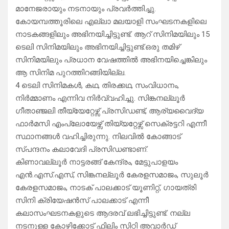
മാനേജരായും നടനായും പ്രവർത്തിച്ചു.
കോയമ്പത്തൂരിലെ എല്ലാ മലയാളി സംഘടനകളിലെ
നാടകങ്ങളിലും അഭിനയിച്ചിട്ടുണ്ട്. ആറ് സിനിമയിലും 15
ടെലി സിനിമയിലും അഭിനയിച്ചിട്ടുണ്ട്.ഒരു തമിഴ്
സിനിമയിലും പ്രധാന വേഷത്തിൽ അഭിനയിച്ചെങ്കിലും
ആ സിനിമ പുറത്തിറങ്ങിയില്ല.
4 ടെലി സിനിമകൾ, കഥ, തിരക്കഥ, സംവിധാനം,
നിർമ്മാണം എന്നിവ നിർവ്വഹിച്ചു. സിങ്കനല്ലൂർ
ഗീതാഞ്ജലി തീയ്യേറ്റേഴ്സ് പ്രസിഡണ്ട്, ആര്യവൈദ്യ
ഫാർമസി എംപ്ലോയേഴ്സ് തിയ്യറ്റേഴ്സ് സെക്രട്ടറി എന്നീ
സ്ഥാനങ്ങൾ വഹിച്ചിരുന്നു. നിലവിൽ കോങ്ങാട്
സ്പന്ദനം കലാവേദി പ്രസിഡണ്ടാണ്.
കിണാവല്ലൂർ നാട്ടരങ്ങ് കേന്ദ്രം, മേട്ടുപാളയം
എൻ.എസ്.എസ്, സിങ്കനല്ലൂർ കേരളസമാജം, സുലൂർ
കേരളസമാജം, നാടക് പാലക്കാട് യൂണിറ്റ്, ഗായത്രി
സിനി ക്രിയേഷൻസ് പാലക്കാട് എന്നീ
കലാസംഘടനകളുടെ ആദരവ് ലഭിച്ചിട്ടുണ്ട്. നല്ല
നടനുള്ള കോഴിക്കോട് ഫിലിം സിറ്റി അവാർഡ്