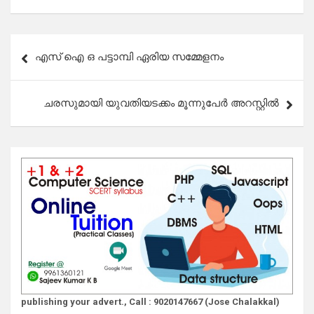
Post
എസ് ഐ ഒ പട്ടാമ്പി ഏരിയ സമ്മേളനം
navigation
ചരസുമായി യുവതിയടക്കം മൂന്നുപേർ അറസ്റ്റിൽ
publishing your advert., Call : 9020147667 (Jose Chalakkal)