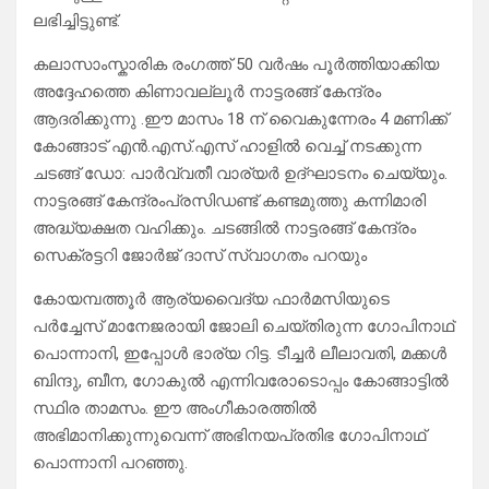
ലഭിച്ചിട്ടുണ്ട്.
കലാസാംസ്കാരിക രംഗത്ത് 50 വർഷം പൂർത്തിയാക്കിയ
അദ്ദേഹത്തെ കിണാവല്ലൂർ നാട്ടരങ്ങ് കേന്ദ്രം
ആദരിക്കുന്നു .ഈ മാസം 18 ന് വൈകുന്നേരം 4 മണിക്ക്
കോങ്ങാട് എൻ.എസ്.എസ് ഹാളിൽ വെച്ച് നടക്കുന്ന
ചടങ്ങ് ഡോ: പാർവ്വതീ വാര്യർ ഉദ്ഘാടനം ചെയ്യും.
നാട്ടരങ്ങ് കേന്ദ്രംപ്രസിഡണ്ട് കണ്ടമുത്തു കന്നിമാരി
അദ്ധ്യക്ഷത വഹിക്കും. ചടങ്ങിൽ നാട്ടരങ്ങ് കേന്ദ്രം
സെക്രട്ടറി ജോർജ് ദാസ് സ്വാഗതം പറയും
കോയമ്പത്തൂർ ആര്യവൈദ്യ ഫാർമസിയുടെ
പർച്ചേസ് മാനേജരായി ജോലി ചെയ്തിരുന്ന ഗോപിനാഥ്
പൊന്നാനി, ഇപ്പോൾ ഭാര്യ റിട്ട. ടീച്ചർ ലീലാവതി, മക്കൾ
ബിന്ദു, ബീന, ഗോകുൽ എന്നിവരോടൊപ്പം കോങ്ങാട്ടിൽ
സ്ഥിര താമസം. ഈ അംഗീകാരത്തിൽ
അഭിമാനിക്കുന്നുവെന്ന് അഭിനയപ്രതിഭ ഗോപിനാഥ്
പൊന്നാനി പറഞ്ഞു.