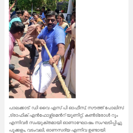
പാലക്കാട്: ഡി വൈ എസ് പി ഓഫീസ്, സൗത്ത് പോലിസ്
,ട്രാഫിക് എൻഫോഴ്സ്മെൻറ് യൂണിറ്റ്, കൺട്രോൾ റൂം
എന്നിവർ സംയുക്തമായി ഓണാഘോഷം സംഘടിപ്പിച്ചു.
പൂക്കളം, വടംവലി, ഓണസദ്യ എന്നിവ ഉണ്ടായി.