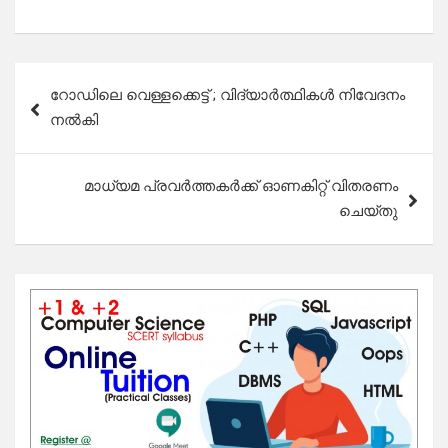
Post
റോഡിലെ വെള്ളക്കെട്ട് ; വിദ്യാർത്ഥികൾ നിവേദനം
navigation
നൽകി
മാധ്യമ പ്രവർത്തകർക്ക് ഓണകിറ്റ് വിതരണം
ചെയ്തു