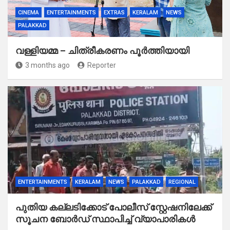
CINEMA
ENTERTAINMENTS
EXTRAS
KERALAM
NEWS
PALAKKAD
വള്ളിയമ്മ – ചിത്രീകരണം പൂർത്തിയായി
3 months ago
Reporter
ENTERTAINMENTS
KERALAM
NEWS
PALAKKAD
REGIONAL
പുതിയ കല്ലടിക്കോട് പോലീസ് സ്റ്റേഷനിലേക്ക്
സൂചന ബോർഡ് സ്ഥാപിച്ച് വ്യാപാരികൾ