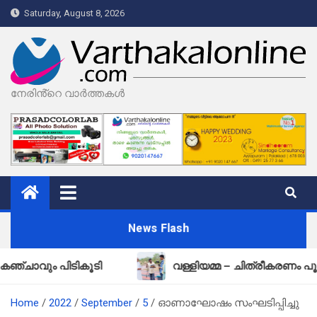
Skip
Saturday, August 8, 2026
to
content
നേരിൻ്റെ വാർത്തകൾ
News Flash
 പിടികൂടി
വള്ളിയമ്മ – ചിത്രീകരണം പൂർത്തിയായ
Home
2022
September
5
ഓണാഘോഷം സംഘടിപ്പിച്ചു