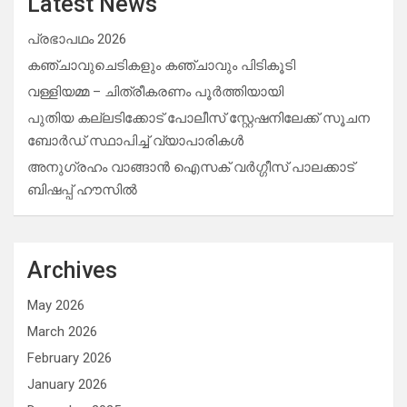
Latest News
പ്രഭാപഥം 2026
കഞ്ചാവുചെടികളും കഞ്ചാവും പിടികൂടി
വള്ളിയമ്മ – ചിത്രീകരണം പൂർത്തിയായി
പുതിയ കല്ലടിക്കോട് പോലീസ് സ്റ്റേഷനിലേക്ക് സൂചന
ബോർഡ് സ്ഥാപിച്ച് വ്യാപാരികൾ
അനുഗ്രഹം വാങ്ങാൻ ഐസക് വര്‍ഗ്ഗീസ് പാലക്കാട്
ബിഷപ്പ് ഹൗസില്‍
Archives
May 2026
March 2026
February 2026
January 2026