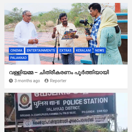
CINEMA
ENTERTAINMENTS
EXTRAS
KERALAM
NEWS
PALAKKAD
വള്ളിയമ്മ – ചിത്രീകരണം പൂർത്തിയായി
3 months ago
Reporter