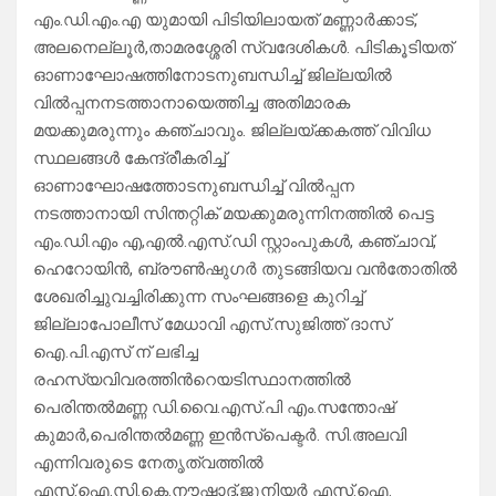
എം.ഡി.എം.എ യുമായി പിടിയിലായത് മണ്ണാര്‍ക്കാട്,
അലനെല്ലൂര്‍,താമരശ്ശേരി സ്വദേശികള്‍. പിടികൂടിയത്
ഓണാഘോഷത്തിനോടനുബന്ധിച്ച് ജില്ലയില്‍
വില്‍പ്പനനടത്താനായെത്തിച്ച അതിമാരക
മയക്കുമരുന്നും കഞ്ചാവും. ജില്ലയ്ക്കകത്ത് വിവിധ
സ്ഥലങ്ങള്‍ കേന്ദ്രീകരിച്ച്
ഓണാഘോഷത്തോടനുബന്ധിച്ച് വില്‍പ്പന
നടത്താനായി സിന്തറ്റിക് മയക്കുമരുന്നിനത്തില്‍ പെട്ട
എം.ഡി.എം എ,എൽ.എസ്.ഡി സ്റ്റാംപുകള്‍, കഞ്ചാവ്,
ഹെറോയിന്‍, ബ്രൗണ്‍ഷുഗര്‍ തുടങ്ങിയവ വന്‍തോതില്‍
ശേഖരിച്ചുവച്ചിരിക്കുന്ന സംഘങ്ങളെ കുറിച്ച്
ജില്ലാപോലീസ് മേധാവി എസ്.സുജിത്ത് ദാസ്
ഐ.പി.എസ് ന് ലഭിച്ച
രഹസ്യവിവരത്തിന്‍റെയടിസ്ഥാനത്തില്‍
പെരിന്തല്‍മണ്ണ ഡി.വൈ.എസ്.പി എം.സന്തോഷ്
കുമാര്‍,പെരിന്തല്‍മണ്ണ ഇന്‍സ്പെക്ടര്‍. സി.അലവി
എന്നിവരുടെ നേതൃത്വത്തിൽ
എസ്.ഐ.സി.കെ.നൗഷാദ്,ജൂനിയര്‍ എസ്.ഐ.