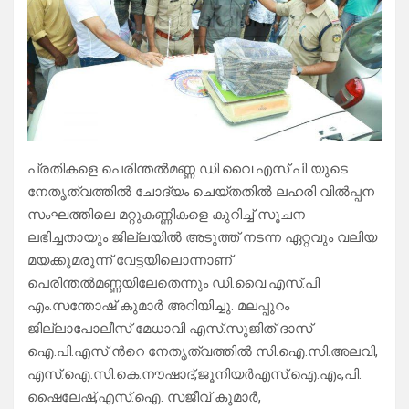
പ്രതികളെ പെരിന്തല്‍മണ്ണ ഡി.വൈ.എസ്.പി യുടെ
നേതൃത്വത്തില്‍ ചോദ്യം ചെയ്തതില്‍ ലഹരി വില്‍പ്പന
സംഘത്തിലെ മറ്റുകണ്ണികളെ കുറിച്ച് സൂചന
ലഭിച്ചതായും ജില്ലയില്‍ അടുത്ത് നടന്ന ഏറ്റവും വലിയ
മയക്കുമരുന്ന് വേട്ടയിലൊന്നാണ്
പെരിന്തല്‍മണ്ണയിലേതെന്നും ഡി.വൈ.എസ്.പി
എം.സന്തോഷ് കുമാര്‍ അറിയിച്ചു. മലപ്പുറം
ജില്ലാപോലീസ് മേധാവി എസ്.സുജിത് ദാസ്
ഐ.പി.എസ് ന്‍റെ നേതൃത്വത്തില്‍ സി.ഐ.സി.അലവി,
എസ്.ഐ.സി.കെ.നൗഷാദ്,ജൂനിയര്‍എസ്.ഐ.എം,പി.
ഷൈലേഷ്,എസ്.ഐ. സജീവ് കുമാര്‍,