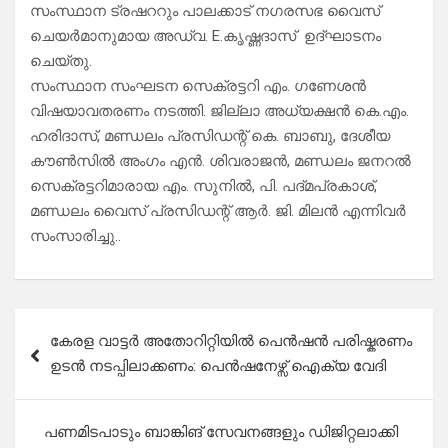
സംസ്ഥാന ട്രഷററും പാലക്കാട്‌ നഗരസഭ വൈസ്
ചെയർമാനുമായ അഡ്വ. E.കൃഷ്ണദാസ് ഉദ്ഘാടനം
ചെയ്തു.
സംസ്ഥാന സംഘടന സെക്രട്ടറി എം. ഗണേശൻ
വിഷയാവതരണം നടത്തി. ജില്ലാ അധ്യക്ഷൻ കെ.എം.
ഹരിദാസ്, മണ്ഡലം പ്രസിഡന്റ്‌ കെ. ബാബു, ദേശീയ
കൗൺസിൽ അംഗം എൻ. ശിവരാജൻ, മണ്ഡലം ജനറൽ
സെക്രട്ടറിമാരായ എം. സുനിൽ, പി. പദ്മപ്രകാശ്,
മണ്ഡലം വൈസ് പ്രസിഡന്റ്‌ ആർ. ജി. മിലൻ എന്നിവർ
സംസാരിച്ചു..
Post
കേരള വാട്ടർ അതോറിറ്റിയിൽ പെൻഷൻ പരിഷ്കരണം
navigation
ഉടൻ നടപ്പിലാക്കണം: പെൻഷനേഴ്സ് ഐക്യ വേദി
പണമിടപാടും ബാങ്കിങ് സേവനങ്ങളും ഡിജിറ്റലാക്കി