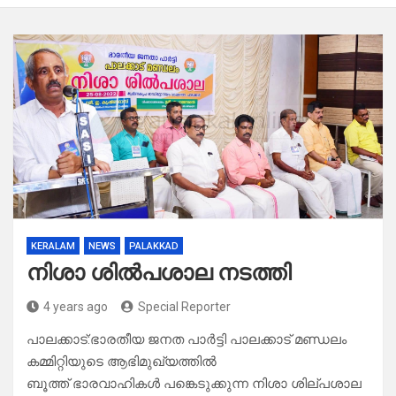
KERALAM
NEWS
PALAKKAD
നിശാ ശിൽപശാല നടത്തി
4 years ago
Special Reporter
പാലക്കാട്:ഭാരതീയ ജനത പാർട്ടി പാലക്കാട്‌ മണ്ഡലം
കമ്മിറ്റിയുടെ ആഭിമുഖ്യത്തിൽ
ബൂത്ത്‌ ഭാരവാഹികൾ പങ്കെടുക്കുന്ന നിശാ ശില്പശാല