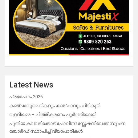
Latest News
പ്രഭാപഥം 2026
കഞ്ചാവുചെടികളും കഞ്ചാവും പിടികൂടി
വള്ളിയമ്മ – ചിത്രീകരണം പൂർത്തിയായി
പുതിയ കല്ലടിക്കോട് പോലീസ് സ്റ്റേഷനിലേക്ക് സൂചന
ബോർഡ് സ്ഥാപിച്ച് വ്യാപാരികൾ