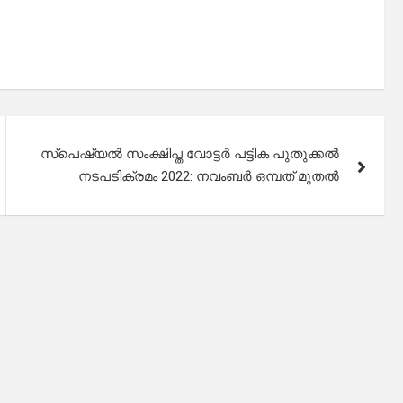
സ്പെഷ്യൽ സംക്ഷിപ്ത വോട്ടർ പട്ടിക പുതുക്കൽ
നടപടിക്രമം 2022: നവംബർ ഒമ്പത് മുതൽ