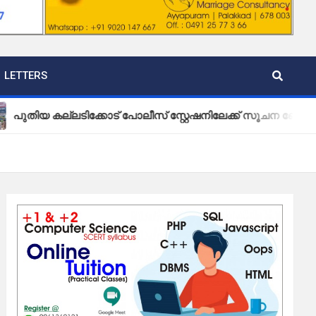
LETTERS
കല്ലടിക്കോട് പോലീസ് സ്റ്റേഷനിലേക്ക് സൂചന ബോർഡ് സ്ഥാപിച