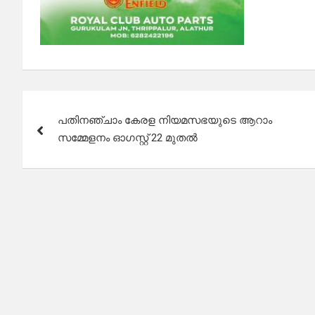
Post
പതിനഞ്ചാം കേരള നിയമസഭയുടെ ആറാം
navigation
സമ്മേളനം ഓഗസ്റ്റ് 22 മുതൽ