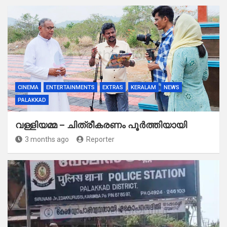
CINEMA
ENTERTAINMENTS
EXTRAS
KERALAM
NEWS
PALAKKAD
വള്ളിയമ്മ – ചിത്രീകരണം പൂർത്തിയായി
3 months ago
Reporter