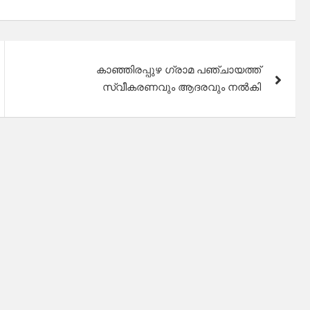
കാഞ്ഞിരപ്പുഴ ഗ്രാമ പഞ്ചായത്ത്
സ്വീകരണവും ആദരവും നൽകി