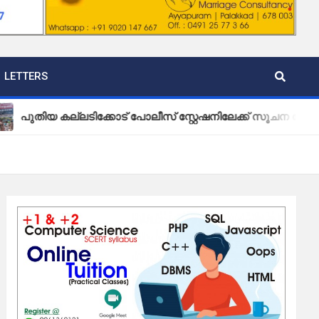
LETTERS
 കല്ലടിക്കോട് പോലീസ് സ്റ്റേഷനിലേക്ക് സൂചന ബോർഡ് സ്ഥാപി