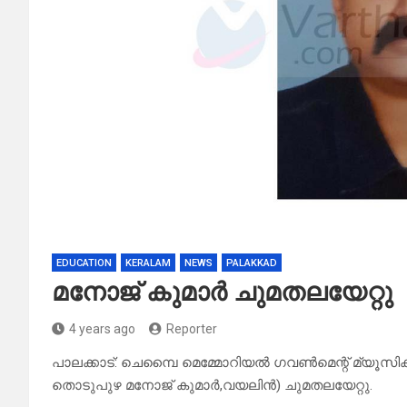
EDUCATION
KERALAM
NEWS
PALAKKAD
മനോജ് കുമാർ ചുമതലയേറ്റു
4 years ago
Reporter
പാലക്കാട്: ചെമ്പൈ മെമ്മോറിയൽ ഗവൺമെന്റ് മ്യൂസി
തൊടുപുഴ മനോജ് കുമാർ,വയലിൻ) ചുമതലയേറ്റു.