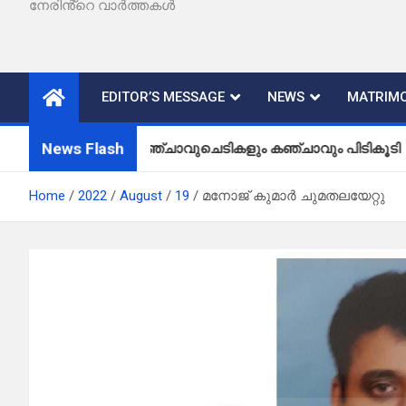
നേരിൻ്റെ വാർത്തകൾ
EDITOR’S MESSAGE
NEWS
MATRIMO
News Flash
കഞ്ചാവുചെടികളും കഞ്ചാവും പിടികൂടി
Home
2022
August
19
മനോജ് കുമാർ ചുമതലയേറ്റു