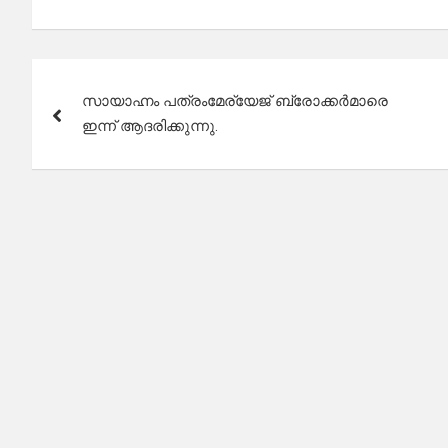
Post
സായാഹ്നം പത്രംമേര്യേജ് ബ്രോക്കർമാരെ
navigation
ഇന്ന് ആദരിക്കുന്നു.