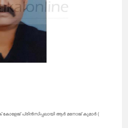
ക് കോളേജ് പ്രിൻസിപ്പലായി ആർ മനോജ് കുമാർ (