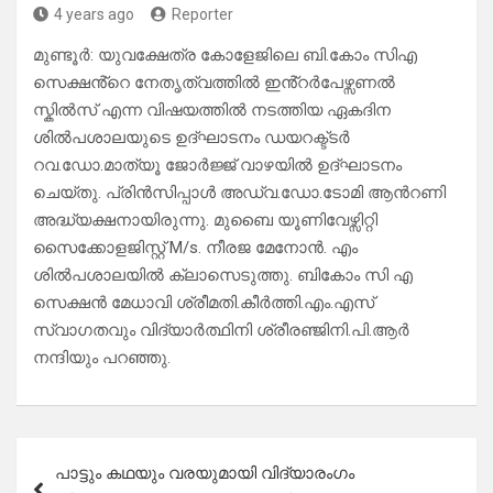
4 years ago
Reporter
മുണ്ടൂർ: യുവക്ഷേത്ര കോളേജിലെ ബി.കോം സിഎ
സെക്ഷൻ്റെ നേതൃത്വത്തിൽ ഇൻ്റർപേഴ്സണൽ
സ്കിൽസ് എന്ന വിഷയത്തിൽ നടത്തിയ ഏകദിന
ശിൽപശാലയുടെ ഉദ്ഘാടനം ഡയറക്ട്ടർ
റവ.ഡോ.മാത്യൂ ജോർജ്ജ് വാഴയിൽ ഉദ്ഘാടനം
ചെയ്തു. പ്രിൻസിപ്പാൾ അഡ്വ.ഡോ.ടോമി ആൻറണി
അദ്ധ്യക്ഷനായിരുന്നു. മുബൈ യൂണിവേഴ്സിറ്റി
സൈക്കോളജിസ്റ്റ് M/s. നീരജ മേനോൻ. എം
ശിൽപശാലയിൽ ക്ലാസെടുത്തു. ബികോം സി എ
സെക്ഷൻ മേധാവി ശ്രീമതി.കീർത്തി.എം.എസ്
സ്വാഗതവും വിദ്യാർത്ഥിനി ശ്രീരഞ്ജിനി.പി.ആർ
നന്ദിയും പറഞ്ഞു.
Post
പാട്ടും കഥയും വരയുമായി വിദ്യാരംഗം
navigation