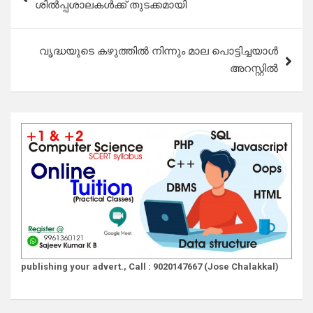
ശിൽപ്പശാലകൾക്ക് തുടക്കമായി
വൃദ്ധയുടെ കഴുത്തിൽ നിന്നും മാല പൊട്ടിച്ചയാൾ
അറസ്റ്റിൽ
publishing your advert., Call : 9020147667 (Jose Chalakkal)