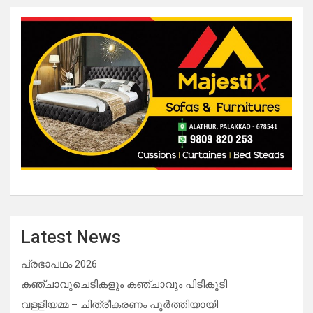
Latest News
പ്രഭാപഥം 2026
കഞ്ചാവുചെടികളും കഞ്ചാവും പിടികൂടി
വള്ളിയമ്മ – ചിത്രീകരണം പൂർത്തിയായി