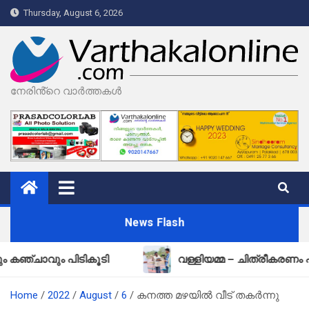
Skip
Thursday, August 6, 2026
to
content
നേരിൻ്റെ വാർത്തകൾ
News Flash
ും പിടികൂടി
വള്ളിയമ്മ – ചിത്രീകരണം പൂർത്തി
Home
2022
August
6
കനത്ത മഴയിൽ വീട് തകർന്നു