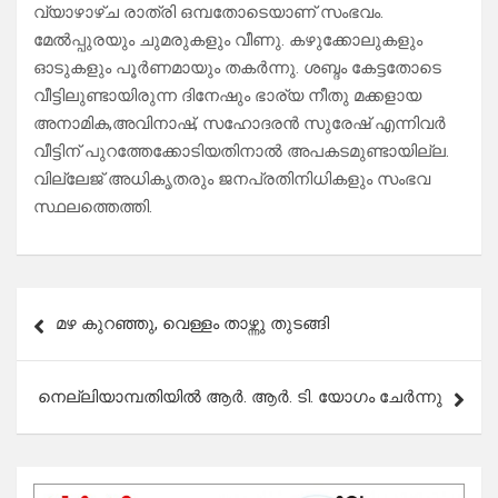
വ്യാഴാഴ്ച രാത്രി ഒമ്പതോടെയാണ് സംഭവം.
മേൽപ്പുരയും ചുമരുകളും വീണു. കഴുക്കോലുകളും
ഓടുകളും പൂർണമായും തകർന്നു. ശബ്ദം കേട്ടതോടെ
വീട്ടിലുണ്ടായിരുന്ന ദിനേഷും ഭാര്യ നീതു മക്കളായ
അനാമിക,അവിനാഷ്, സഹോദരൻ സുരേഷ് എന്നിവർ
വീട്ടിന് പുറത്തേക്കോടിയതിനാൽ അപകടമുണ്ടായില്ല.
വില്ലേജ് അധികൃതരും ജനപ്രതിനിധികളും സംഭവ
സ്ഥലത്തെത്തി.
Post
മഴ കുറഞ്ഞു, വെള്ളം താഴ്ന്നു തുടങ്ങി
navigation
നെല്ലിയാമ്പതിയിൽ ആർ. ആർ. ടി. യോഗം ചേർന്നു