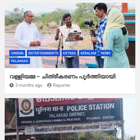
CINEMA
ENTERTAINMENTS
EXTRAS
KERALAM
NEWS
PALAKKAD
വള്ളിയമ്മ – ചിത്രീകരണം പൂർത്തിയായി
3 months ago
Reporter