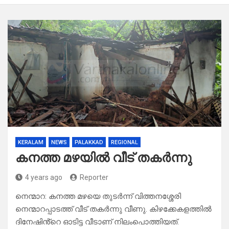
KERALAM
NEWS
PALAKKAD
REGIONAL
കനത്ത മഴയിൽ വീട് തകർന്നു
4 years ago
Reporter
നെന്മാറ: കനത്ത മഴയെ തുടർന്ന് വിത്തനശ്ശേരി
നെന്മാറപ്പാടത്ത് വീട് തകർന്നു വീണു. കിഴക്കേകളത്തിൽ
ദിനേഷിൻ്റെ ഓടിട്ട വീടാണ് നിലംപൊത്തിയത്.