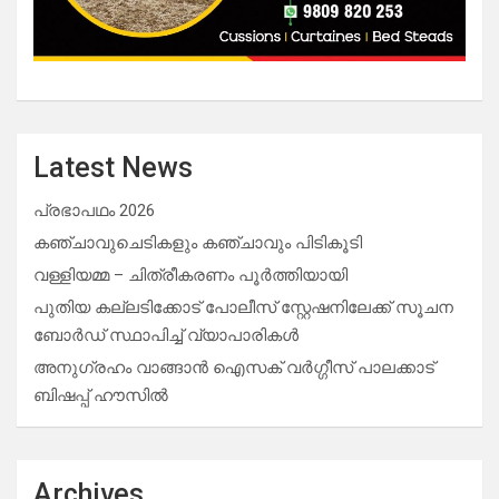
Latest News
പ്രഭാപഥം 2026
കഞ്ചാവുചെടികളും കഞ്ചാവും പിടികൂടി
വള്ളിയമ്മ – ചിത്രീകരണം പൂർത്തിയായി
പുതിയ കല്ലടിക്കോട് പോലീസ് സ്റ്റേഷനിലേക്ക് സൂചന
ബോർഡ് സ്ഥാപിച്ച് വ്യാപാരികൾ
അനുഗ്രഹം വാങ്ങാൻ ഐസക് വര്‍ഗ്ഗീസ് പാലക്കാട്
ബിഷപ്പ് ഹൗസില്‍
Archives