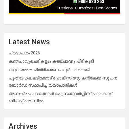
Latest News
പ്രഭാപഥം 2026
കഞ്ചാവുചെടികളും കഞ്ചാവും പിടികൂടി
വള്ളിയമ്മ – ചിത്രീകരണം പൂർത്തിയായി
പുതിയ കല്ലടിക്കോട് പോലീസ് സ്റ്റേഷനിലേക്ക് സൂചന
ബോർഡ് സ്ഥാപിച്ച് വ്യാപാരികൾ
അനുഗ്രഹം വാങ്ങാൻ ഐസക് വര്‍ഗ്ഗീസ് പാലക്കാട്
ബിഷപ്പ് ഹൗസില്‍
Archives