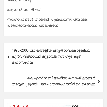
മകൻ: ബാബു
മരുമകൾ: കാശി രജി
സഹോദരങ്ങൾ: രുഗ്മിണി, പുഷ്പാമണി, ശ്യാമള,
പരേതരായ ഓമന, പ്രഭാകരൻ
Post
1990-2000 വർഷങ്ങളിൽ ചിറ്റൂർ ഗവ:കോളജിലെ
navigation
പൂർവ വിദ്യാത്ഥി കൂട്ടായ്മ സൗഹൃദ കൂട്
മഹാസംഗമം
കെ.എസ്.ഇ.ബി.ഓഫീസ് ക്യാഷ് കൗണ്ടർ
തടസ്സപ്പെടുത്തി പഞ്ചായത്തംഗത്തിൻ്റെ ബൈക്ക്