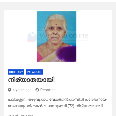
OBITUARY
PALAKKAD
നിര്യാതയായി
4 years ago
Reporter
പല്ലശ്ശന : ഒഴുവുപാറ വേലത്തൻപറമ്പിൽ പരേതനായ
വേലായുധൻ മകൾ പൊന്നുമണി (72) നിര്യാതയായി.