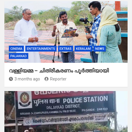
CINEMA
ENTERTAINMENTS
EXTRAS
KERALAM
NEWS
PALAKKAD
വള്ളിയമ്മ – ചിത്രീകരണം പൂർത്തിയായി
3 months ago
Reporter