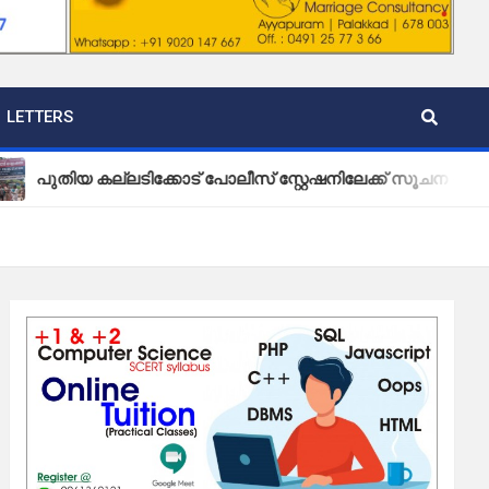
LETTERS
കല്ലടിക്കോട് പോലീസ് സ്റ്റേഷനിലേക്ക് സൂചന ബോർഡ് സ്ഥാപി