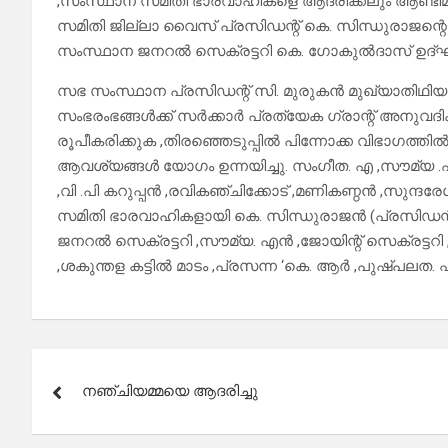
,സംസ്ഥാന സമിതി ഭാരവാഹികളെ ആദരിക്കലും ആണ്ടിമഠം 
സമിതി ജില്ലാ വൈസ് പ്രസിഡന്റ് കെ. സിന്ധുരാജന
സംസ്ഥാന ജനറൽ സെക്രട്ടറി കെ. ഗോകുൽദാസ് ഉദ്ഘ
സഭ സംസ്ഥാന പ്രസിഡന്റ് സി. മുരുകൻ മുഖ്യാതിഥി
സംഭരംഭങ്ങൾക്ക് സർക്കാർ പ്രത്യേക ഗ്രാന്റ് അനുവദ
രൂപീകരിക്കുക ,തിരഞ്ഞെടുപ്പിൽ പിന്നോക്ക വിഭാഗത്ത
ആവശ്യങ്ങൾ യോഗം ഉന്നയിച്ചു. സംഗീത. എ ,സൗമ്യ .എൽ 
,വി .പി കറുപ്പൻ ,രവികഞ്ചിക്കോട് ,മണികണ്ഠൻ ,സുന്ദര
സമിതി ഭാരവാഹികളായി കെ. സിന്ധുരാജൻ (പ്രസിഡന്റ
ജനറൽ സെക്രട്ടറി ,സൗമ്യ. എൻ ,ജോയിന്റ് സെക്രട്ടറി ,
,ശകുന്തള കട്ടിൽ മാടം ,പ്രസന്ന ‘കെ. ആർ ,പുഷ്പലത.
Post
നഞ്ചിയമ്മയെ ആദരിച്ചു
navigation