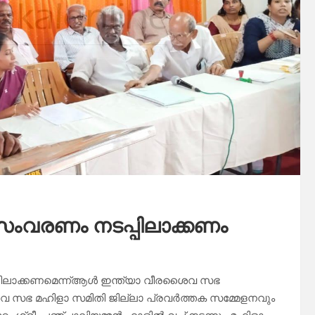
ംവരണം നടപ്പിലാക്കണം
പിലാക്കണമെന്ന്ആൾ ഇന്ത്യാ വീരശൈവ സഭ
വ സഭ മഹിളാ സമിതി ജില്ലാ പ്രവർത്തക സമ്മേളനവും