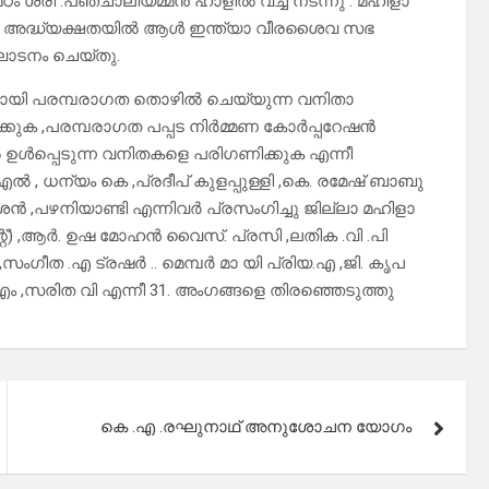
ശ്രീ .പഞ്ചാലിയമ്മൻ ഹാളിൽ വച്ച് നടന്നു . മഹിളാ
്റെ അദ്ധ്യക്ഷതയിൽ ആൾ ഇന്ത്യാ വീരശൈവ സഭ
ാടനം ചെയ്തു.
യായി പരമ്പരാഗത തൊഴിൽ ചെയ്യുന്ന വനിതാ
ിക്കുക ,പരമ്പരാഗത പപ്പട നിർമ്മണ കോർപ്പറേഷൻ
ിൽ ഉൾപ്പെടുന്ന വനിതകളെ പരിഗണിക്കുക എന്നീ
, ധന്യം കെ ,പ്രദീപ് കുളപ്പുള്ളി ,കെ. രമേഷ് ബാബു
േശൻ ,പഴനിയാണ്ടി എന്നിവർ പ്രസംഗിച്ചു ജില്ലാ മഹിളാ
്) ,ആർ. ഉഷ മോഹൻ വൈസ്. പ്രസി ,ലതിക .വി .പി
സംഗീത .എ ട്രഷർ .. മെമ്പർ മാ യി പ്രിയ.എ ,ജി. കൃപ
 എം ,സരിത വി എന്നീ 31. അംഗങ്ങളെ തിരഞ്ഞെടുത്തു
കെ .എ .രഘുനാഥ് അനുശോചന യോഗം