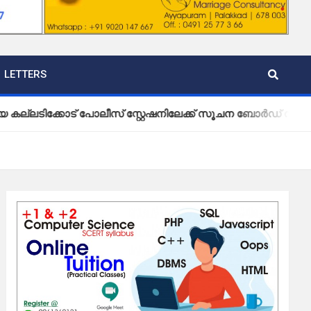
LETTERS
ക്കോട് പോലീസ് സ്റ്റേഷനിലേക്ക് സൂചന ബോർഡ് സ്ഥാപിച്ച് വ്