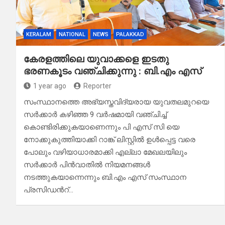
KERALAM
NATIONAL
NEWS
PALAKKAD
കേരളത്തിലെ യുവാക്കളെ ഇടതു
ഭരണകൂടം വഞ്ചിക്കുന്നു : ബി.എം എസ്
1 year ago
Reporter
സംസ്ഥാനത്തെ അഭ്യസ്തവിദ്യരായ യുവതലമുറയെ
സർക്കാർ കഴിഞ്ഞ 9 വർഷമായി വഞ്ചിച്ച്
കൊണ്ടിരിക്കുകയാണെന്നും പി എസ് സി യെ
നോക്കുകുത്തിയാക്കി റാങ്ക് ലിസ്റ്റിൽ ഉൾപ്പെട്ട വരെ
പോലും വഴിയാധാരമാക്കി എല്ലാ മേഖലയിലും
സർക്കാർ പിൻവാതിൽ നിയമനങ്ങൾ
നടത്തുകയാന്നെന്നും ബി.എം എസ് സംസ്ഥാന
പ്രസിഡൻറ്…