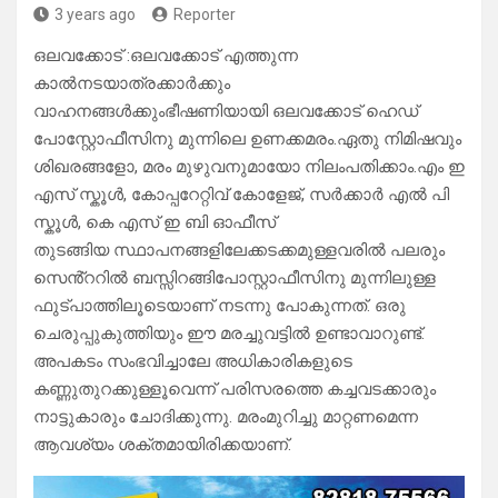
3 years ago
Reporter
ഒലവക്കോട് :ഒലവക്കോട് എത്തുന്ന
കാൽനടയാത്രക്കാർക്കും
വാഹനങ്ങൾക്കുംഭീഷണിയായി ഒലവക്കോട് ഹെഡ്
പോസ്റ്റോഫീസിനു മുന്നിലെ ഉണക്കമരം.ഏതു നിമിഷവും
ശിഖരങ്ങളോ, മരം മുഴുവനുമായോ നിലംപതിക്കാം.എം ഇ
എസ് സ്കൂൾ, കോപ്പറേറ്റിവ് കോളേജ്, സർക്കാർ എൽ പി
സ്കൂൾ, കെ എസ് ഇ ബി ഓഫീസ്
തുടങ്ങിയ സ്ഥാപനങ്ങളിലേക്കടക്കമുള്ളവരിൽ പലരും
സെൻ്ററിൽ ബസ്സിറങ്ങിപോസ്റ്റാഫീസിനു മുന്നിലുള്ള
ഫുട്പാത്തിലൂടെയാണ് നടന്നു പോകുന്നത്. ഒരു
ചെരുപ്പുകുത്തിയും ഈ മരച്ചുവട്ടിൽ ഉണ്ടാവാറുണ്ട്.
അപകടം സംഭവിച്ചാലേ അധികാരികളുടെ
കണ്ണുതുറക്കുള്ളൂവെന്ന് പരിസരത്തെ കച്ചവടക്കാരും
നാട്ടുകാരും ചോദിക്കുന്നു. മരംമുറിച്ചു മാറ്റണമെന്ന
ആവശ്യം ശക്തമായിരിക്കയാണ്.