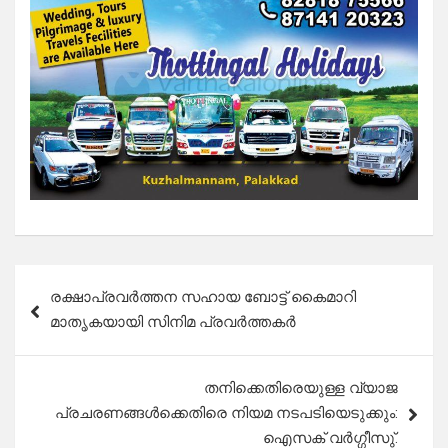
Post
രക്ഷാപ്രവർത്തന സഹായ ബോട്ട് കൈമാറി
navigation
മാതൃകയായി സിനിമ പ്രവർത്തകർ
തനിക്കെതിരെയുള്ള വ്യാജ
പ്രചരണങ്ങൾക്കെതിരെ നിയമ നടപടിയെടുക്കും:
ഐസക് വർഗ്ഗീസു്.