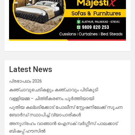
Latest News
പ്രഭാപഥം 2026
കഞ്ചാവുചെടികളും കഞ്ചാവും പിടികൂടി
വള്ളിയമ്മ – ചിത്രീകരണം പൂർത്തിയായി
പുതിയ കല്ലടിക്കോട് പോലീസ് സ്റ്റേഷനിലേക്ക് സൂചന
ബോർഡ് സ്ഥാപിച്ച് വ്യാപാരികൾ
അനുഗ്രഹം വാങ്ങാൻ ഐസക് വര്‍ഗ്ഗീസ് പാലക്കാട്
ബിഷപ്പ് ഹൗസില്‍