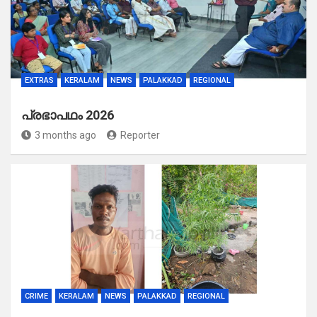
EXTRAS
KERALAM
NEWS
PALAKKAD
REGIONAL
പ്രഭാപഥം 2026
3 months ago
Reporter
CRIME
KERALAM
NEWS
PALAKKAD
REGIONAL