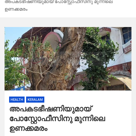
അപകടഭീഷണിയുമായ് പോസ്റ്റോഫീസിനു മുന്നിലെ
ഉണക്കമരം
HEALTH
KERALAM
അപകടഭീഷണിയുമായ്
പോസ്റ്റോഫീസിനു മുന്നിലെ
ഉണക്കമരം