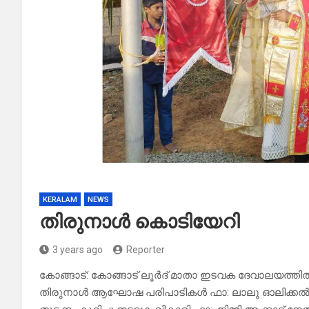
KERALAM
NEWS
തിരുനാൾ കൊടിയേറി
3 years ago
Reporter
കോങ്ങാട്: കോങ്ങാട് ലൂർദ് മാതാ ഇടവക ദേവാലയത്തി
തിരുനാൾ ആഘോഷ പരിപാടികൾ ഫാ: ലാലു ഓലിക്കൽ