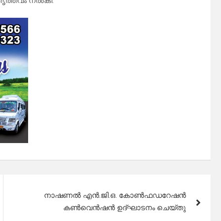
േതൃത്ത്വം നൽകി.
നാഷണൽ എൻ.ജി.ഒ. കോൺഫഡറേഷൻ
കൺവെൻഷൻ ഉദ്ഘാടനം ചെയ്തു