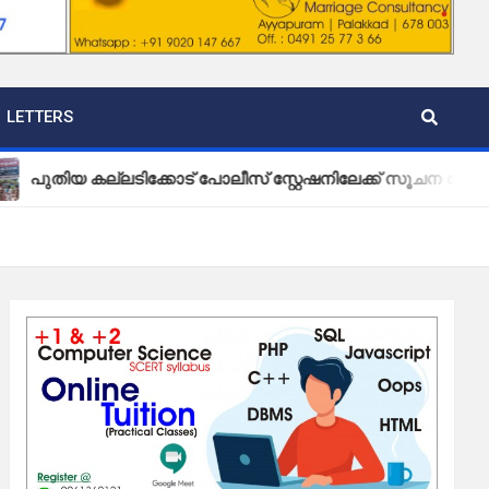
LETTERS
കല്ലടിക്കോട് പോലീസ് സ്റ്റേഷനിലേക്ക് സൂചന ബോർഡ് സ്ഥാപി