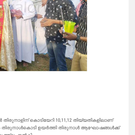
ൽ തിരുനാളിന് കൊടിയേറി 10,11,12 തിയ്യതികളിലാണ്
 തിരുനാൾകൊടി ഉയർത്തി തിരുനാൾ ആഘോഷങ്ങൾക്ക്