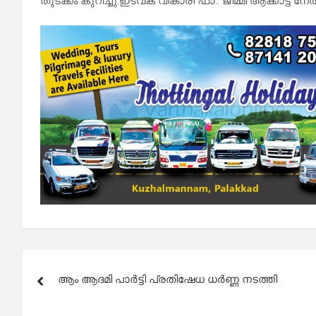
തുടക്കം കുറിച്ചു.ഇടവക വികാരി ഫാ:. ജിമ്മി ആക്കാട്ട് ന
Post
ആം ആദമി പാർട്ടി പ്രതിഷേധ ധർണ്ണ നടത്തി
navigation