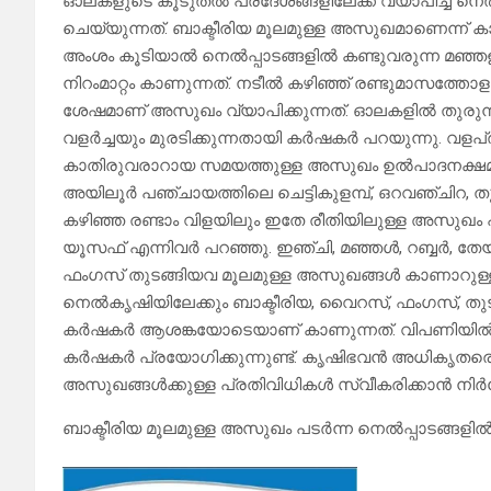
ഓലകളുടെ കൂടുതൽ പ്രദേശങ്ങളിലേക്ക് വ്യാപിച്ച നെ
ചെയ്യുന്നത്. ബാക്ടീരിയ മൂലമുള്ള അസുഖമാണെന്ന
അംശം കൂടിയാൽ നെൽപ്പാടങ്ങളിൽ കണ്ടുവരുന്ന മഞ്ഞള
നിറംമാറ്റം കാണുന്നത്. നടീൽ കഴിഞ്ഞ് രണ്ടുമാസത്തോ
ശേഷമാണ് അസുഖം വ്യാപിക്കുന്നത്. ഓലകളിൽ തുരുമ്
വളർച്ചയും മുരടിക്കുന്നതായി കർഷകർ പറയുന്നു. വളപ്ര
കാതിരുവരാറായ സമയത്തുള്ള അസുഖം ഉൽപാദനക്ഷമതി
അയിലൂർ പഞ്ചായത്തിലെ ചെട്ടികുളമ്പ്, ഒറവഞ്ചിറ, 
കഴിഞ്ഞ രണ്ടാം വിളയിലും ഇതേ രീതിയിലുള്ള അസുഖ
യൂസഫ് എന്നിവർ പറഞ്ഞു. ഇഞ്ചി, മഞ്ഞൾ, റബ്ബർ, തേയി
ഫംഗസ് തുടങ്ങിയവ മൂലമുള്ള അസുഖങ്ങൾ കാണാറുള്ളത
നെൽകൃഷിയിലേക്കും ബാക്ടീരിയ, വൈറസ്, ഫംഗസ്, തുട
കർഷകർ ആശങ്കയോടെയാണ് കാണുന്നത്. വിപണിയിൽ ല
കർഷകർ പ്രയോഗിക്കുന്നുണ്ട്. കൃഷിഭവൻ അധികൃതരെ ക
അസുഖങ്ങൾക്കുള്ള പ്രതിവിധികൾ സ്വീകരിക്കാൻ നിർദ്ദേ
ബാക്ടീരിയ മൂലമുള്ള അസുഖം പടർന്ന നെൽപ്പാടങ്ങളിൽ