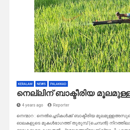
KERALAM
NEWS
PALAKKAD
നെല്ലിന് ബാക്ടീരിയ മൂലമുള്
4 years ago
Reporter
നെന്മാറ : നെൽച്ചെടികൾക്ക് ബാക്ടീരിയ മൂലമുള്ളഅസുഖം
ഓലകളുടെ മുകൾഭാഗത്ത് തുരുമ്പ് (ചെമ്പൻ) നിറത്തിലാ