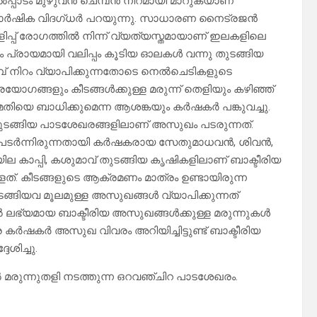
ൽപ്പാടം മുഴുവൻ ചെമ്പൻ നിറമായി മാറുകയാണ്
് കാർഷിക വിദഗ്ധർ പറയുന്നു. സാധാരണ നൈട്രജൻ
ിപ്പ് രോഗത്തിൽ നിന്ന് വ്യത്യസ്തമായാണ് ഇലകളിലെ
ളം പ്രായമായി വലിപ്പം കൂടിയ ഓലകൾ വന്നു തുടങ്ങിയ
പ് നിറം വ്യാപിക്കുന്നതോടെ നെൽചെടികളുടെ
യോഗങ്ങളും കീടങ്ങൾക്കുള്ള മരുന്ന് തെളിയും കഴിഞ്ഞ്
യെ ബാധിക്കുമെന്ന ആശങ്കയും കർഷകർ പങ്കുവച്ചു.
തുടങ്ങിയ പാടശേഖരങ്ങളിലാണ് അസുഖം പടരുന്നത്.
ം പടർന്നിരുന്നതായി കർഷകരായ സേതുമാധവൻ, ശിവൻ,
ല കാപ്പി, കശുമാവ് തുടങ്ങിയ കൃഷികളിലാണ് ബാക്ടീരിയ
്. കീടങ്ങളുടെ ആക്രമണം മാത്രം ഉണ്ടായിരുന്ന
ങ്ങിയവ മൂലമുള്ള അസുഖങ്ങൾ വ്യാപിക്കുന്നത്
ഭ്യമായ ബാക്ടീരിയ അസുഖങ്ങൾക്കുള്ള മരുന്നുകൾ
ർഷകർ അസുഖ വിവരം അറിയിച്ചിട്ടുണ്ട് ബാക്ടീരിയ
ശിച്ചു.
 മരുന്നുതളി നടത്തുന്ന ഒറവഞ്ചിറ പാടശേഖരം.