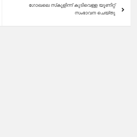
ഗോഖലെ സ്‌കൂളിന്ന് കുടിവെള്ള യൂണിറ്റ്
സംഭാവന ചെയ്തു