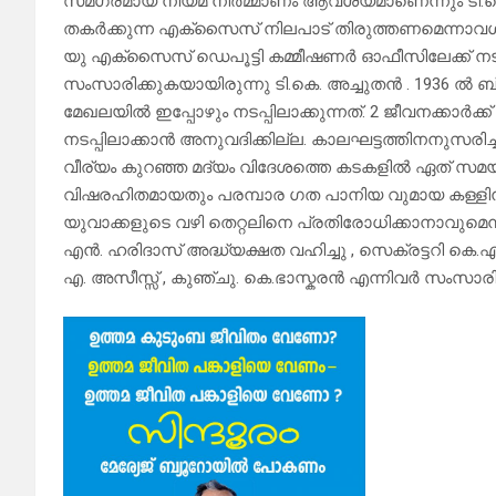
സമഗ്രമായ നിയമ നിർമ്മാണം ആവശ്യമാണെന്നും ടി.ക
തകർക്കുന്ന എക്സൈസ് നിലപാട് തിരുത്തണമെന്നാവശ്യ
യു എക്സൈസ് ഡെപൂട്ടി കമ്മീഷണർ ഓഫീസിലേക്ക് നടത്
സംസാരിക്കുകയായിരുന്നു ടി.കെ. അച്ചുതൻ . 1936 ൽ ബ
മേഖലയിൽ ഇപ്പോഴും നടപ്പിലാക്കുന്നത്. 2 ജീവനക്കാർക
നടപ്പിലാക്കാൻ അനുവദിക്കില്ല. കാലഘട്ടത്തിനനുസരിച്
വീര്യം കുറഞ്ഞ മദ്യം വിദേശത്തെ കടകളിൽ ഏത് സമയത്ത
വിഷരഹിതമായതും പരമ്പാര ഗത പാനിയ വുമായ കള്ളിന്ന് പ
യുവാക്കളുടെ വഴി തെറ്റലിനെ പ്രതിരോധിക്കാനാവുമെന
എൻ. ഹരിദാസ് അദ്ധ്യക്ഷത വഹിച്ചു , സെക്രട്ടറി കെ
എ. അസീസ്സ് , കുഞ്ചു. കെ.ഭാസ്കരൻ എന്നിവർ സംസാരിച്