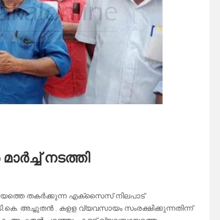
ർച്ച് നടത്തി
ായത്തെ തകർക്കുന്ന എക്സൈസ് നിലപാട്
.കെ. അച്ചുതൻ . കളള വ്യവസായം സംരക്ഷിക്കുന്നതിന്ന്