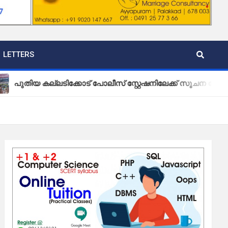
LETTERS
യ കല്ലടിക്കോട് പോലീസ് സ്റ്റേഷനിലേക്ക് സൂചന ബോർഡ് സ്ഥാ