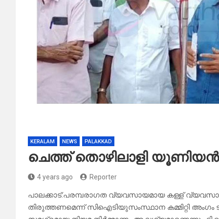
KERALAM
NEWS
PALAKKAD
ചെത്ത് തൊഴിലാളി യൂണിയൻ മാ
4 years ago
Reporter
പാലക്കാട്:പരമ്പരാഗത വ്യവസായമായ കള്ള് വ്യവസ
തിരുത്തണമെന്ന് സിഐടിയുസംസ്ഥാന കമ്മിറ്റി അംഗം ടി