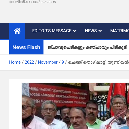
നേരിൻ്റെ വാർത്തകൾ
EDITOR’S MESSAGE
NEWS
MATRIMO
News Flash
കഞ്ചാവുചെടികളും കഞ്ചാവും പിടികൂടി
Home
2022
November
9
ചെത്ത് തൊഴിലാളി യൂണിയൻ മാ