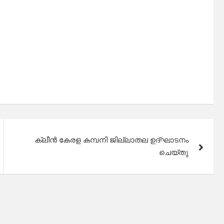
ക്ലീൻ കേരള കമ്പനി ജില്ലാതല ഉദ്ഘാടനം
ചെയ്തു