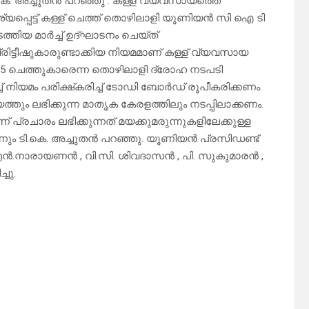
െ. അച്ചുതൻ പറഞ്ഞു . കള്ള് വ്യവസായത്തെ
പ്പെട്ട് കള്ള് ചെത്ത് തൊഴിലാളി യൂണിയൻ സി ഐ ടി
തിയ മാർച്ച് ഉദ്ഘാടനം ചെയ്ത്
്രിട്ടീഷുകാരുണ്ടാക്കിയ നിയമമാണ് കള്ള് വ്യവസായ
്ക് 5 ചെത്തുകാരെന്ന തൊഴിലാളി ദ്രോഹ നടപടി
ച് നിയമം പരിക്ഷ്കരിച്ച് ടോഡി ബോർഡ് രൂപീകരിക്കണം.
ും ലഭിക്കുന്ന മാതൃക കേരളത്തിലും നടപ്പിലാക്കണം.
്രചാരം ലഭിക്കുന്നത് മയക്കുമരുന്നുകളിലേക്കുള്ള
്നും ടി.കെ. അച്ചുതൻ പറഞ്ഞു. യൂണിയൻ പ്രസിഡണ്ട്
.എൻ.നാരായണൻ , വി.സി. ശിവദാസൻ , പി. സുകുമാരൻ ,
ചു.