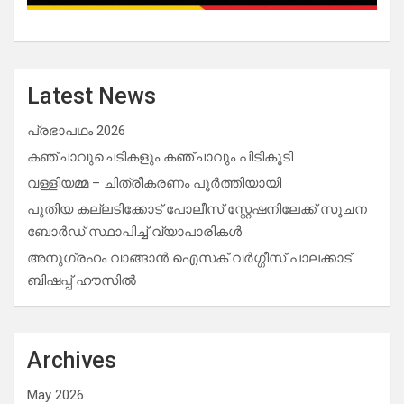
Latest News
പ്രഭാപഥം 2026
കഞ്ചാവുചെടികളും കഞ്ചാവും പിടികൂടി
വള്ളിയമ്മ – ചിത്രീകരണം പൂർത്തിയായി
പുതിയ കല്ലടിക്കോട് പോലീസ് സ്റ്റേഷനിലേക്ക് സൂചന
ബോർഡ് സ്ഥാപിച്ച് വ്യാപാരികൾ
അനുഗ്രഹം വാങ്ങാൻ ഐസക് വര്‍ഗ്ഗീസ് പാലക്കാട്
ബിഷപ്പ് ഹൗസില്‍
Archives
May 2026