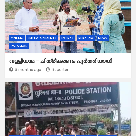
CINEMA
ENTERTAINMENTS
EXTRAS
KERALAM
NEWS
PALAKKAD
വള്ളിയമ്മ – ചിത്രീകരണം പൂർത്തിയായി
3 months ago
Reporter