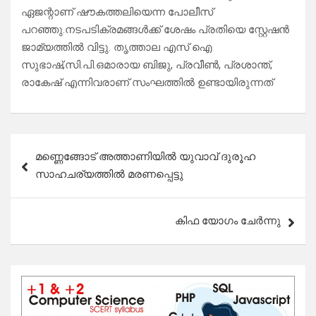
ഏജന്റാണ് ഷൗകത്തലിയെന്ന പോലീസ്
പറഞ്ഞു.നടപടിക്രമങ്ങൾക്ക് ശേഷം പ്രതിയെ സ്റ്റേഷൻ
ജാമ്യത്തിൽ വിട്ടു. തൃത്താല എസ് ഐ
സുഭാഷ്,സി.പി.ഒമാരായ ബിജു, പ്രവീൺ, പ്രശാന്ത്,
രാകേഷ് എന്നിവരാണ് സംഘത്തിൽ ഉണ്ടായിരുന്നത്
Post
മണ്ണെങ്ങോട് അത്താണിയിൽ യുവാവ് ദുരൂഹ
navigation
സാഹചര്യത്തിൽ മരണപ്പെട്ടു
കിഫ യോഗം ചേർന്നു