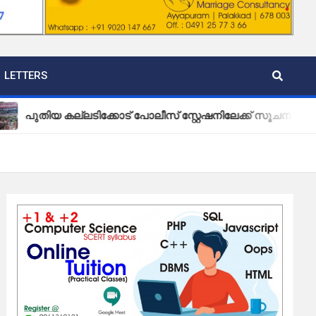
LETTERS
 കല്ലടിക്കോട് പോലീസ് സ്റ്റേഷനിലേക്ക് സൂചന ബോർഡ് സ്ഥാപി