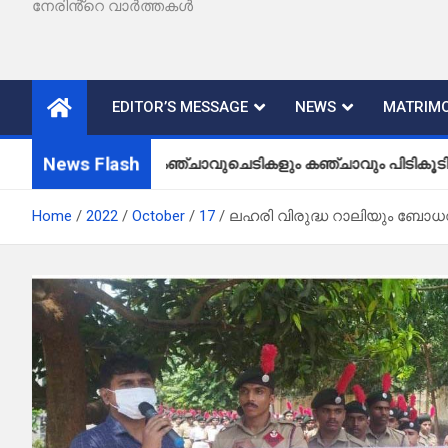
നേരിൻ്റെ വാർത്തകൾ
EDITOR’S MESSAGE
NEWS
MATRIMO
News Flash
കഞ്ചാവുചെടികളും കഞ്ചാവും പിടികൂടി
Home
2022
October
17
ലഹരി വിരുദ്ധ റാലിയും ബോധ