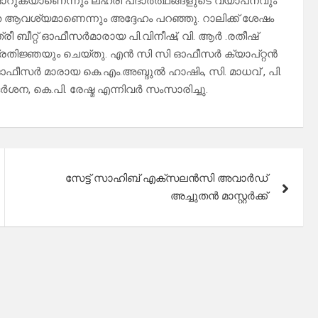
 മാറുകയാണെന്നും ലഹരി പദാർത്ഥങ്ങളുടെ വ്യാപനവും
വശ്യമാണെന്നും അദ്ദേഹം പറഞ്ഞു. റാലിക്ക് ശേഷം
ബീറ്റ് ഓഫീസർമാരായ പി.വിനീഷ്, വി. ആർ .രതീഷ്
പ്രതിജ്ഞയും ചെയ്തു. എൻ സി സി ഓഫീസർ ക്യാപ്റ്റൻ
ഫീസർ മാരായ കെ.എം.അബ്ദുൽ ഹാഷിം, സി. മാധവ് , പി.
ദർശന, കെ.പി. രേഷ്മ എന്നിവർ സംസാരിച്ചു.
സേട്ട് സാഹിബ് എക്സലൻസി അവാർഡ്‌
അച്ചുതൻ മാസ്റ്റർക്ക്