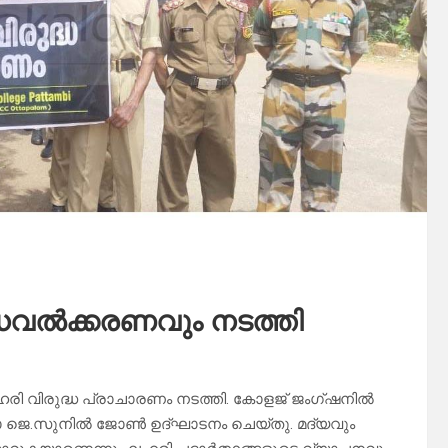
ധവൽക്കരണവും നടത്തി
 ലഹരി വിരുദ്ധ പ്രാചാരണം നടത്തി. കോളജ് ജംഗ്ഷനിൽ
ഡോ ജെ.സുനിൽ ജോൺ ഉദ്ഘാടനം ചെയ്തു. മദ്യവും