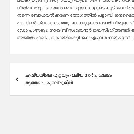
മയക്കുമരുന്നും ഒരു തലമുറയുടെ തന്നെ അന്തകനായി
വിൽപനയും തടയാൻ പൊതുജനങ്ങളുടെ കൂടി ജാഗ്രത ആ
നടന്ന ബോധവൽക്കരണ യോഗത്തിൽ പട്ടാമ്പി ജനമൈത്രീ 
എന്നിവർ ക്ളാസെടുത്തു. കാഡറ്റുകൾ ലഹരി വിരുദ്ധ 
ഡോ.പി.അബ്ദു, നായിബ് സുബേദാർ ജയ്സിംഗ്,അണ്ടർ ഓ
അജ്മൽ ഹഖീം , കെ.ശ്രീലക്ഷ്മി, കെ എം വിഗ്നേശ്, എസ്. 
Post
ഏഷ്യയിലെ ഏറ്റവും വലിയ സർപ്പ ശലഭം
navigation
തൃത്താല കൂടല്ലൂരിൽ