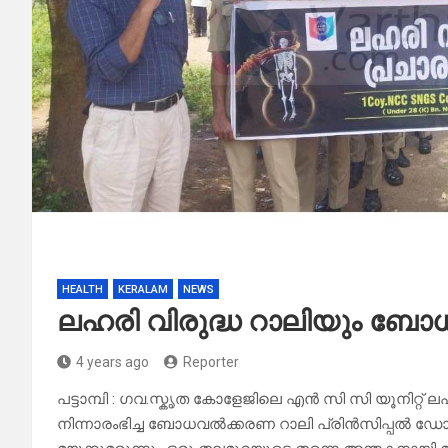
HEALTH
KERALAM
NEWS
ലഹരി വിരുദ്ധ റാലിയും ബോ
4 years ago
Reporter
പട്ടാമ്പി : ഗവ.സ്കൃത കോളേജിലെ എൻ സി സി യൂനിറ്റ്
നിന്നാരംഭിച്ച ബോധവൽക്കരണ റാലി പ്രിൻസിപ്പൽ 