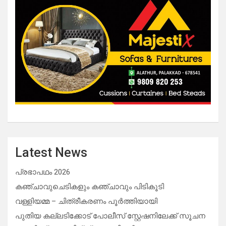
Latest News
പ്രഭാപഥം 2026
കഞ്ചാവുചെടികളും കഞ്ചാവും പിടികൂടി
വള്ളിയമ്മ – ചിത്രീകരണം പൂർത്തിയായി
പുതിയ കല്ലടിക്കോട് പോലീസ് സ്റ്റേഷനിലേക്ക് സൂചന