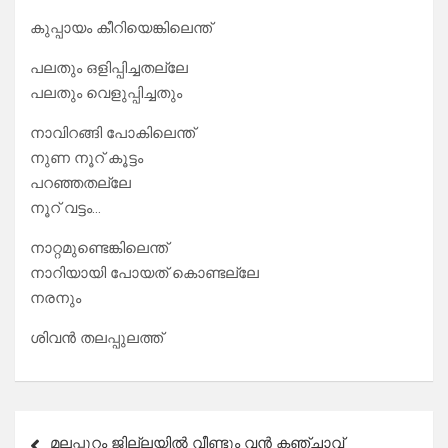
കുപ്പായം കീറിയെങ്കിലെന്ത്
പലതും ഒളിപ്പിച്ചതല്ലേ
പലതും വെളുപ്പിച്ചതും
നാവിറങ്ങി പോകിലെന്ത്
നുണ നൂറ് കൂട്ടം
പറഞ്ഞതല്ലേ
നൂറ് വട്ടം…
നാറ്റമുണ്ടെങ്കിലെന്ത്
നാറിയായി പോയത് കൊണ്ടല്ലേ
നരനും
ശിവൻ തലപ്പുലത്ത്‌
Post
മലപ്പുറം ജില്ലയില്‍ വീണ്ടും വന്‍ കഞ്ചാവ്