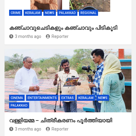
CRIME
KERALAM
NEWS
PALAKKAD
REGIONAL
കഞ്ചാവുചെടികളും കഞ്ചാവും പിടികൂടി
3 months ago
Reporter
CINEMA
ENTERTAINMENTS
EXTRAS
KERALAM
NEWS
PALAKKAD
വള്ളിയമ്മ – ചിത്രീകരണം പൂർത്തിയായി
3 months ago
Reporter