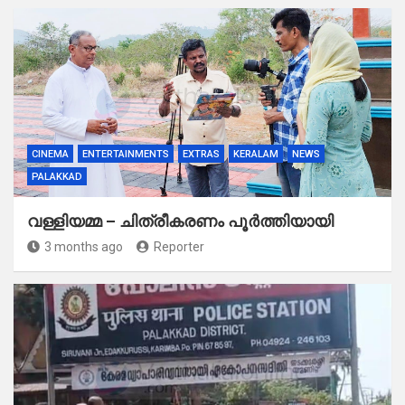
CINEMA
ENTERTAINMENTS
EXTRAS
KERALAM
NEWS
PALAKKAD
വള്ളിയമ്മ – ചിത്രീകരണം പൂർത്തിയായി
3 months ago
Reporter