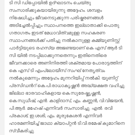
ടി സി ഡിപ്പോയിൽ ഉദ്ഘാടനം ചെയ്തു
സംസാരിക്കുകയായിരുന്നു അദ്ദേഹം. ശമ്പളം
നിഷേധിച്ചും ജീവനെടുക്കുന്ന പരിഷ്കരണങ്ങൾ
അടിച്ചേൽപ്പിച്ചും സ്ഥാപനത്തെ ഇല്ലാതാക്കി പൊതു
ഗതാഗതം ഇടത് മേധാവിത്വമുള്ള സഹകരണ
സ്ഥാപനങ്ങൾക്ക് പതിച്ചു നൽകാനുള്ള കമ്മ്യൂണിസ്റ്റ്
പാർട്ടിയുടെ രഹസ്യ അജണ്ടയാണ് കെ എസ് ആർ ടി
സി യിൽ നടപ്പിലാക്കുന്നതെന്നും ഇതിനെതിരെ
ജീവനക്കാരെ അണിനിരത്തി ശക്തമായ പോരാട്ടത്തിന്
കെ എസ് ടി എംപ്ലോയീസ് സംഘ് നേതൃത്വം
നൽകുമെന്നും അദ്ദേഹം മുന്നറിയിപ്പ് നൽകി. യൂണിറ്റ്
പ്രസിഡൻറ് കെ.പി.രാധാകൃഷ്ണൻ അദ്ധ്യക്ഷത വഹിച്ചു.
ജില്ലാ ഭാരവാഹികളായ കെ.സുരേഷ്കൃഷ്ണൻ,
കെ.സുധീഷ്, എൻ. കാളിദാസ്, എം. കണ്ണൻ, വി.വിജയൻ,
പി.ആർ. മഹേഷ് എന്നിവർ സംസാരിച്ചു. എൽ. രവി
പ്രകാശ്, ഇ.ശശി, എം. മുരുകേശൻ എന്നിവർ
ഹാരമണിയിച്ച് ജാഥാ ക്യാപ്റ്റൻ ടി.വി.രമേഷ് കുമാറിനെ
സ്വീകരിച്ചു.