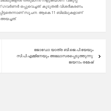
ില്ലുകളില്‍ തീരുമാനം നീളുകയാണ്. വകുപ്പ്
ഗവര്‍ണര്‍ ഒപ്പുവെച്ചത്. കൂടുതല്‍ വിശദീകരണം
്പിട്ടതെന്നാണ് സൂചന. ആകെ 11 ബില്ലുകളാണ്
അയച്ചത്.
ജോഡോ യാത്ര ബി.ജെ.പി.യേയും
സി.പി.എമ്മിനേയും അലോസരപ്പെടുത്തുന്നു:
ജയറാം രമേഷ്