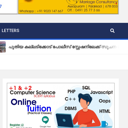
LETTERS
യ കല്ലടിക്കോട് പോലീസ് സ്റ്റേഷനിലേക്ക് സൂചന ബോർഡ് സ്ഥാ