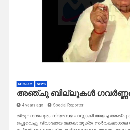
KERALAM
NEWS
അഞ്ചു ബില്ലുകൾ ഗവർണ്ണർ ഒ
4 years ago
Special Reporter
തിരുവനന്തപുരം: നിയമസഭ പാസ്സാക്കി അയച്ച അഞ്ചു ബില
ഒപ്പുവെച്ചു. വിവാദമായ ലോകായുക്ത, സര്‍വകലാശാല 