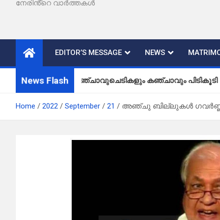
നേരിൻ്റെ വാർത്തകൾ
EDITOR’S MESSAGE
NEWS
MATRIMO
News Flash
കഞ്ചാവുചെടികളും കഞ്ചാവും പിടികൂടി
Home
2022
September
21
അഞ്ചു ബില്ലുകൾ ഗവർണ്ണർ 