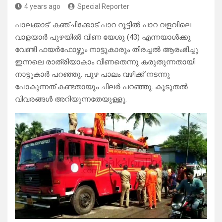
4 years ago
Special Reporter
പാലക്കാട്: കഞ്ചിക്കോട് പാറ റൂട്ടിൽ പാറ വളവിലെ
വാളയാർ പുഴയിൽ വീണ യേശു (43) എന്നയാൾക്കു
വേണ്ടി ഫയർഫോഴ്സും നാട്ടുകാരും തിരച്ചൽ ആരംഭിച്ചു.
ഇന്നലെ രാത്രിയാകാം വീണതെന്നു കരുതുന്നതായി
നാട്ടുകാർ പറഞ്ഞു. പുഴ പാലം വഴിക്ക് നടന്നു
പോകുന്നത് കണ്ടതായും ചിലർ പറഞ്ഞു. കൂടുതൽ
വിവരങ്ങൾ അറിയുന്നതേയുള്ളൂ.