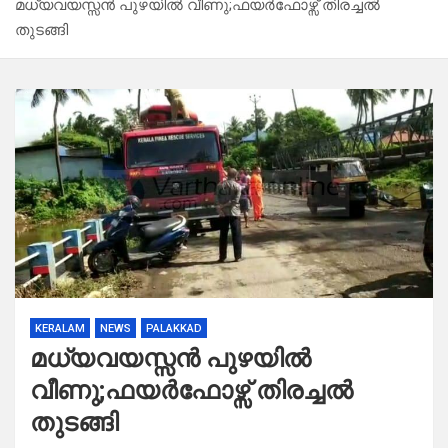
മധ്യവയസ്സൻ പുഴയിൽ വീണു;ഫയർഫോഴ്സ് തിരച്ചൽ
തുടങ്ങി
KERALAM
NEWS
PALAKKAD
മധ്യവയസ്സൻ പുഴയിൽ
വീണു;ഫയർഫോഴ്സ് തിരച്ചൽ
തുടങ്ങി