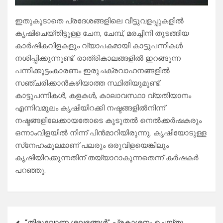
ഇതുകൂടാതെ പ്രദേശങ്ങളിലെ വീട്ടുവളപ്പുകളിൽ
കൃഷിചെയ്തിട്ടുള്ള ചേന, ചേമ്പ്, മരച്ചീനി തുടങ്ങിയ
കാർഷികവിളകളും വ്യാപകമായി കാട്ടുപന്നികൾ
നശിപ്പിക്കുന്നുണ്ട്. രാത്രികാലങ്ങളിൽ ഇറങ്ങുന്ന
പന്നിക്കൂട്ടംകാരണം ഇരുചക്രവാഹനങ്ങളിൽ
സഞ്ചരിക്കാൻകഴിയാത്ത സ്ഥിതിയുമുണ്ട്.
കാട്ടുപന്നികൾ, കളകൾ, കാലാവസ്ഥാ വ്യതിയാനം
എന്നിവമൂലം കൃഷിയിറക്കി നഷ്ടങ്ങളിൽനിന്ന്
നഷ്ടങ്ങളിലേക്കായതോടെ കൂടുതൽ നെൽക്കർഷകരും
ഒന്നാംവിളയിൽ നിന്ന് പിൻമാറിയിരുന്നു. കൃഷിയോടുള്ള
സ്‌നേഹംമൂലമാണ് പലരും ഒരുവിളയെങ്കിലും
കൃഷിയിറക്കുന്നതിന് തയ്യാറാകുന്നതെന്ന് കർഷകർ
പറഞ്ഞു.
Post
“തിരൂവോണ ശലഭങ്ങൾ” പ്രകാശനം ചെയ്തു