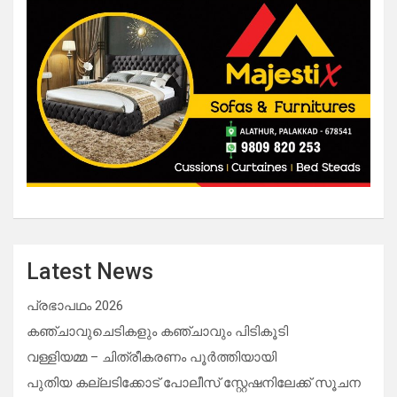
Latest News
പ്രഭാപഥം 2026
കഞ്ചാവുചെടികളും കഞ്ചാവും പിടികൂടി
വള്ളിയമ്മ – ചിത്രീകരണം പൂർത്തിയായി
പുതിയ കല്ലടിക്കോട് പോലീസ് സ്റ്റേഷനിലേക്ക് സൂചന