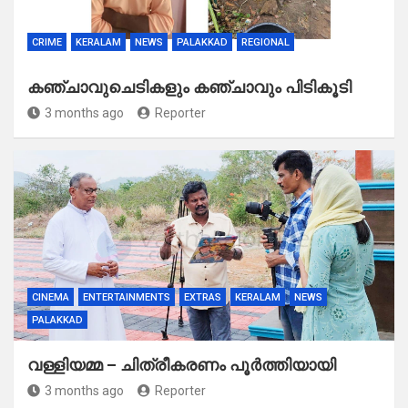
CRIME
KERALAM
NEWS
PALAKKAD
REGIONAL
കഞ്ചാവുചെടികളും കഞ്ചാവും പിടികൂടി
3 months ago
Reporter
CINEMA
ENTERTAINMENTS
EXTRAS
KERALAM
NEWS
PALAKKAD
വള്ളിയമ്മ – ചിത്രീകരണം പൂർത്തിയായി
3 months ago
Reporter