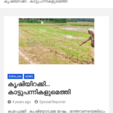
കൃഷിയിറക്കി… കാട്ടുപന്നികളുമെത്തി
KERALAM
NEWS
കൃഷിയിറക്കി…
കാട്ടുപന്നികളുമെത്തി
4 years ago
Special Reporter
കുളപ്പുള്ളി : കൃഷിയോടുള്ള ഇഷ്ടം… ഇത്തവണയെങ്കിലും