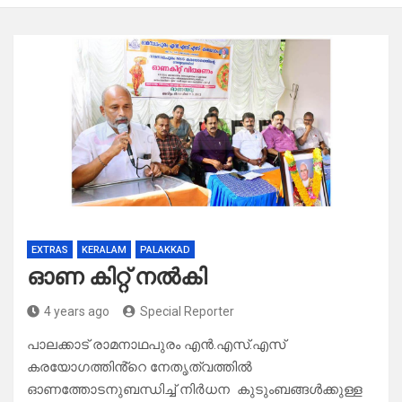
EXTRAS
KERALAM
PALAKKAD
ഓണ കിറ്റ് നൽകി
4 years ago
Special Reporter
പാലക്കാട് രാമനാഥപുരം എൻ.എസ്.എസ്
കരയോഗത്തിൻ്റെ നേതൃത്വത്തിൽ
ഓണത്തോടനുബന്ധിച്ച് നിർധന കുടുംബങ്ങൾക്കുള്ള