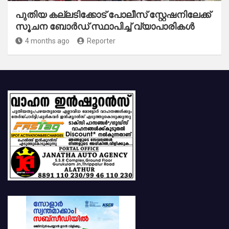
പുതിയ കല്ലടിക്കോട് പോലീസ് സ്റ്റേഷനിലേക്ക്
സൂചന ബോർഡ് സ്ഥാപിച്ച് വ്യാപാരികൾ
4 months ago
Reporter