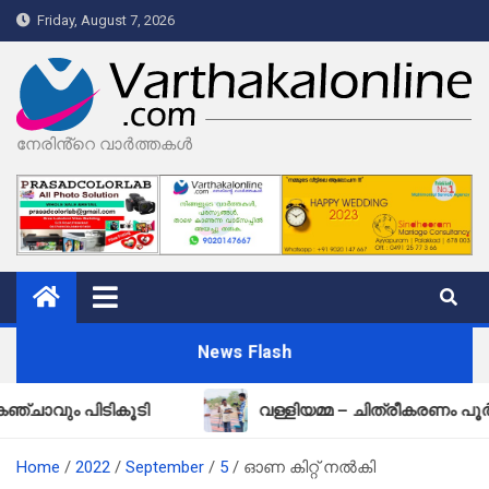
Skip
Friday, August 7, 2026
to
content
നേരിൻ്റെ വാർത്തകൾ
News Flash
 പിടികൂടി
വള്ളിയമ്മ – ചിത്രീകരണം പൂർത്തിയാ
Home
2022
September
5
ഓണ കിറ്റ് നൽകി