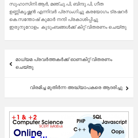
സുഹാസിനി.ആർ, മഞ്ചു.പി, ബിന്ദു.പി, ഗീത
ഉണ്ണികൃഷ്ണൻ എന്നിവർ പ്രസംഗിച്ചു കരയോഗം ട്രഷറർ
കെ.സന്തോഷ് കുമാർ നന്ദി പ്രകാശിപ്പിച്ചു
ഇരുനൂറോളം കുടുംബങ്ങൾക്ക് കിറ്റ് വിതരണം ചെയ്തു
Post
മാധ്യമ പ്രവർത്തകർക്ക് ഓണകിറ്റ് വിതരണം
navigation
ചെയ്തു
വിരമിച്ച മുതിർന്ന അദ്ധ്യാപകരെ ആദരിച്ചു