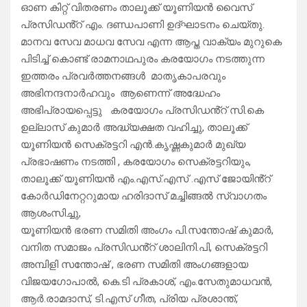
ഓണ കിറ്റ് വിതരണം താലൂക്ക് യൂണിയൻ വൈസ്
പ്രസിഡൻ്റ് എം. ദണ്ഡപാണി ഉദ്ഘാടനം ചെയ്തു.
മാനവ സേവ മാധവ സേവ എന്ന ആപ്ത വാക്യം മുറുകെ
പിടിച്ച് കൊണ്ട് രാമനാഥപുരം കരയോഗം നടത്തുന്ന
ഇത്തരം പ്രവർത്തനങ്ങൾ മാതൃകാപരവും
അഭിനന്ദനാർഹവും ആണെന്ന് അദ്ധേഹം
അഭിപ്രായപ്പെട്ടു കരയോഗം പ്രസിഡൻ്റ് സി.കെ
ഉല്ലാസ് കുമാർ അദ്ധ്യക്ഷത വഹിച്ചു, താലൂക്ക്
യൂണിയൻ സെക്രട്ടറി എൻ.കൃഷ്ണകുമാർ മുഖ്യ
പ്രഭാഷണം നടത്തി , കരയോഗം സെക്രട്ടറിയും,
താലൂക്ക് യൂണിയൻ എം.എസ്.എസ് .എസ് ജോയിൻ്റ്
കോർഡിനേറ്ററുമായ ഹരിദാസ് മച്ചിങ്ങൽ സ്വാഗതം
ആശംസിച്ചു,
യൂണിയൻ ഭരണ സമിതി അംഗം പി.സന്തോഷ് കുമാർ,
വനിത സമാജം പ്രസിഡൻ്റ് ശാലിനി.പി, സെക്രട്ടറി
അമ്പിളി സന്തോഷ് , ഭരണ സമിതി അംഗങ്ങളായ
വിജയഗോപാൽ, കെ.ടി പ്രകാശ്, എം.സേതുമാധവൻ,
ആർ.രാമദാസ്, ടി.എസ് ഗീത, പ്രിയ പ്രശാന്ത്,