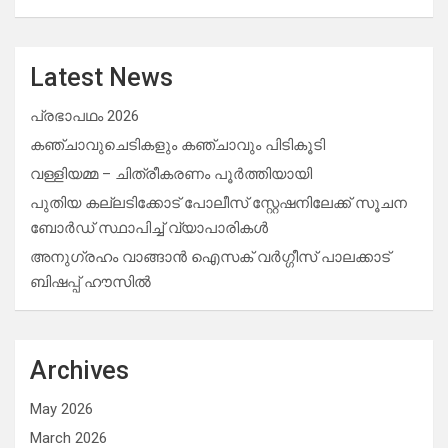
Latest News
പ്രഭാപഥം 2026
കഞ്ചാവുചെടികളും കഞ്ചാവും പിടികൂടി
വള്ളിയമ്മ – ചിത്രീകരണം പൂർത്തിയായി
പുതിയ കല്ലടിക്കോട് പോലീസ് സ്റ്റേഷനിലേക്ക് സൂചന
ബോർഡ് സ്ഥാപിച്ച് വ്യാപാരികൾ
അനുഗ്രഹം വാങ്ങാൻ ഐസക് വര്‍ഗ്ഗീസ് പാലക്കാട്
ബിഷപ്പ് ഹൗസില്‍
Archives
May 2026
March 2026