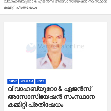
വിവാഹബ്യൂറോ & ഏജൻസ് അസോസിയേഷൻ സംസ്ഥാന
കമ്മിറ്റി പ്രതിഷേധം
CRIME
KERALAM
NEWS
വിവാഹബ്യൂറോ & ഏജൻസ്
അസോസിയേഷൻ സംസ്ഥാന
കമ്മിറ്റി പ്രതിഷേധം