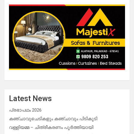
Latest News
പ്രഭാപഥം 2026
കഞ്ചാവുചെടികളും കഞ്ചാവും പിടികൂടി
വള്ളിയമ്മ – ചിത്രീകരണം പൂർത്തിയായി