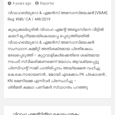
4 years ago
Reporter
വിവാഹബ്യൂറോ & ഏജൻസ് അസോസിയേഷൻ [VBAA]
Reg: KNR/ CA / 449/2019
കുലുക്കല്ലൂരിൽ വിവാഹ ഏജന്റ് അബ്ബാസിനെ വീട്ടിൽ
കയറി മൃഗീയമായികൊലപ്പെ പ്പെടുത്തിയതിൽ
വിവാഹബ്യൂറോ & ഏജൻസ് അസോസിയേഷൻ
സംസ്ഥാന കമ്മിറ്റി അതിശക്തമായ പ്രതിഷേധം
രേഖപ്പെടുത്തി – കുറ്റവാളികൾക്കെതിരെ ശക്തമായ
നടപടി സ്വീകരിക്കണമെന്ന് യോഗം ആവശ്യപ്പെട്ടു
പ്രസിഡന്റ് സജി പാതിരിപ്പാടം അദ്ധ്യക്ഷത വഹിച്ചു.
കെ.കെ.നാരായണൻ , ജോയി എടക്കോം PK പ്രകാശൻ ,
KN രമണിയമ്മ എന്നിവർ പ്രസംഗിച്ചു –
ശ്രീമതി കമലാ പണിക്കർ സ്വാഗതം പറഞ്ഞു
Post
വിവാഹ ഏജൻ്റിൻ്റെ കൊലപാതകം: