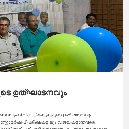
ടെ ഉത്ഘാടനവും
ോത്സവവും വിവിധ ക്ലബ്ബുകളുടെ ഉത്ഘാടനവും
ധ സ്കോളർഷിപ് പരീക്ഷകളിലും വിജയികളായവരെ