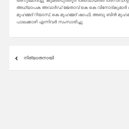
അനുമോദിച്ചു. കുമരംപുത്തൂർ പഞ്ചായത്ത്‌ പ്രസിഡന്റ്‌ 
അധ്യാപക അവാർഡ് ജേതാവ് കെ കെ വിനോദ്കുമാർ മാസ്
മുഹമ്മദ്‌ റിയാസ്, കെ മുഹമ്മദ്‌ ഷാഫി, അബു ബിൻ മുഹമ്മ
പാലക്കാഴി എന്നിവർ സംസാരിച്ചു.
Post
നിര്യാതനായി
navigation