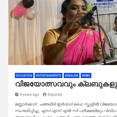
EDUCATION
ENTERTAINMENTS
KERALAM
NEWS
വിജയോത്സവവും ക്ലബുകളു
4 years ago
Reporter
മണ്ണാർക്കാട് : ചങ്ങലീരി ഇർശാദ് ഹൈ സ്കൂളിൽ വിജയ
സംഘടിപ്പിച്ചു. എസ് എസ് എൽ സി പരീക്ഷയിലും വിവി