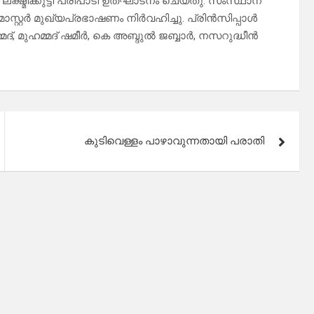
ലക്ഷ്മിക്കുട്ടി പരിപാടി ഉത്ഘാടനം ചെയ്തു. സംസ്ഥാന
റ്റർ മുഖ്യപ്രഭാഷണം നിർവഹിച്ചു. പ്രിൻസിപ്പാൾ
ദ്‌, മുഹമ്മദ്‌ ഷമീർ, കെ അബ്ദുൽ ജബ്ബാർ, നസറുദ്ധീൻ
കുടിവെള്ളം പാഴാവുന്നതായി പരാതി