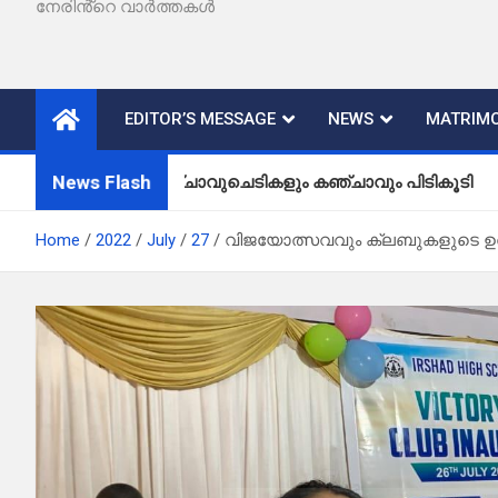
നേരിൻ്റെ വാർത്തകൾ
EDITOR’S MESSAGE
NEWS
MATRIMO
News Flash
കഞ്ചാവുചെടികളും കഞ്ചാവും പിടികൂടി
Home
2022
July
27
വിജയോത്സവവും ക്ലബുകളുടെ ഉ