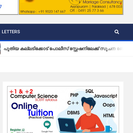
LETTERS
്ലടിക്കോട് പോലീസ് സ്റ്റേഷനിലേക്ക് സൂചന ബോർഡ് സ്ഥാപിച്ച