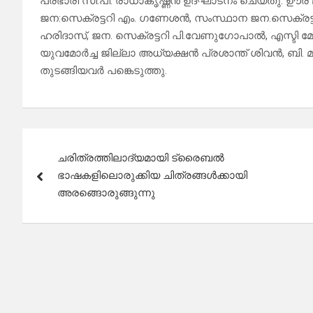
പ്രഭാരി സി.പി. രാധാകൃഷ്ണന്‍ ഉദ്ഘാടനം ചെയ്തു. ഊര
ജന:സെക്രട്ടറി എം. ഗണേശന്‍, സംസ്ഥാന ജന.സെക്രട്ടറി
ഹരിദാസ്, ജന. സെക്രട്ടറി പി.വേണുഗോപാല്‍, എസ്ടി മോര
യുവമോര്‍ച്ച ജില്ലാ അധ്യക്ഷന്‍ പ്രശാന്ത് ശിവന്‍, ബി. മ
തുടങ്ങിയവര്‍ പങ്കെടുത്തു.
Post
ചരിത്രത്തിലാദ്യമായി ട്രൈബൽ
navigation
ഭാഷകളിലൊരുക്കിയ ചിത്രങ്ങൾക്കായി
അരങ്ങൊരുങ്ങുന്നു