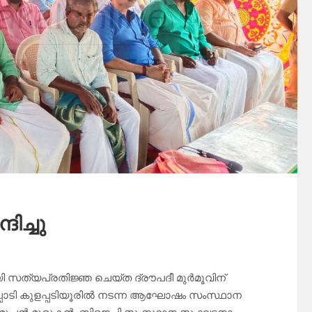
ിച്ചു
യി സത്യപ്രതിജ്ഞ ചെയ്ത ദ്രൗപദീ മുര്‍മൂവിന്
്ടപ്പാടി കുളപ്പടിയൂരില്‍ നടന്ന ആഘോഷം സംസ്ഥാന