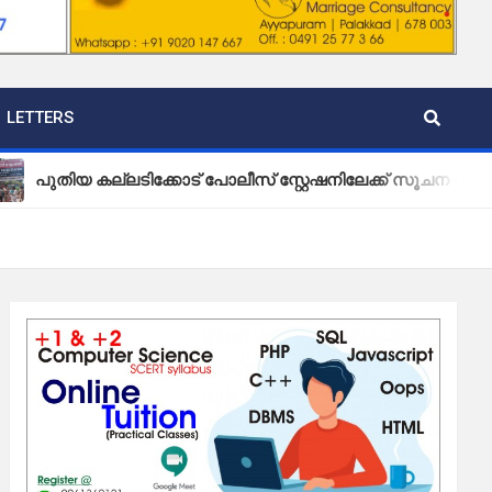
LETTERS
കല്ലടിക്കോട് പോലീസ് സ്റ്റേഷനിലേക്ക് സൂചന ബോർഡ് സ്ഥാപി