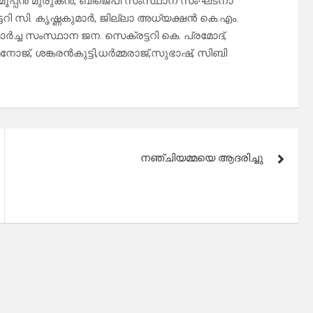
് മൂപ്പന്‍ മുരുകന്‍, ബിജെപി സംസ്ഥാന സംഘടനാ
 സി. കൃഷ്ണകുമാര്‍, ജില്ലാ അധ്യക്ഷന്‍ കെ.എം.
്‍ച്ച സംസ്ഥാന ജന. സെക്രട്ടറി കെ. പ്രമോദ്,
നോജ്, ശങ്കരന്‍കുട്ടി,ധര്‍മ്മരാജ്,സുഭാഷ്, സിബി
നഞ്ചിയമ്മയെ ആദരിച്ചു