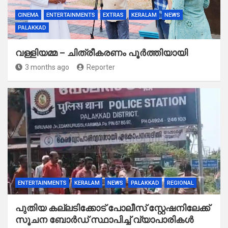
CINEMA
ENTERTAINMENTS
EXTRAS
KERALAM
NEWS
PALAKKAD
വള്ളിയമ്മ – ചിത്രീകരണം പൂർത്തിയായി
3 months ago
Reporter
ENTERTAINMENTS
KERALAM
NEWS
PALAKKAD
REGIONAL
പുതിയ കല്ലടിക്കോട് പോലീസ് സ്റ്റേഷനിലേക്ക്
സൂചന ബോർഡ് സ്ഥാപിച്ച് വ്യാപാരികൾ