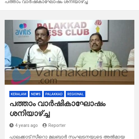
പത്താം വാർഷികാഘോഷം ശനിയാഴ്ച്ച
KERALAM
NEWS
PALAKKAD
REGIONAL
പത്താം വാർഷികാഘോഷം
ശനിയാഴ്ച്ച
4 years ago
Reporter
പാലക്കാട്:സീറൊ മലബാർ സംഘടനയുടെ അൽമായ