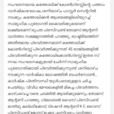
സംഘടനയായ കത്തോലിക്ക് കോൺഗ്രസ്സിന്റെ പത്താം
വാർഷികാഘോഷം ശനിയാഴ്ച പാസ്റ്റർ സെന്ററിൽ
നടക്കും. കത്തോലിക്കൻ ആശയങ്ങളിലടിയുറച്ച്
സാമൂഹിക പുരോഗതി കൈവരിക്കുകയാണ്
ലക്ഷ്യമെന്ന് രൂപത പ്രസിഡണ്ട് തോമസ് ആന്റണി
വാർത്താ സമ്മേളനത്തിൽ പറഞ്ഞു. രാഷ്ട്രീയത്തിന്
അതീതമായ പ്രവർത്തനമാണ് കത്തോലിക്ക്
കോൺഗ്രസ്സ് പ്രവർത്തിക്കുന്നത്. 45 രാജ്യങ്ങളിൽ
പ്രവർത്തിക്കുന്ന കത്തോലിക്കോൺഗ്രസ്സ് ഇതര സ്
ന്നദ്ധ സംഘടനകളുമായി ചേർന്ന് സാമൂഹിക
പുരോഗതിക്കായി പ്രവർത്തിക്കുന്നുണ്ട്. ശനിയാഴ്ച
നടക്കുന്ന വാർഷികാ ലോഷത്തിൽ ബഫർസോൺ ,
കാർഷിക പ്രതിസന്ധി യുൾപടെയുളളവ ചർച്ച
ചെയ്യും. വിവിധ മേഘലകളിൽ മികച്ച പ്രവർത്തനം
കാഴ്ചവെച്ച വരെ ചടങ്ങിൽ ആദരിക്കുമെന്നും തോമസ്
ആന്റണി പറഞ്ഞു. ഗ്ലോബൽ വൈസ് പ്രസിഡണ്ട്
മാത്യു കല്ലടിക്കോട്, ട്രഷറർ ആന്റണി K F, വൈസ്
പ്രസിഡണ്ട് ജോസ് മുക്കട എന്നിവരും വാർത്താ