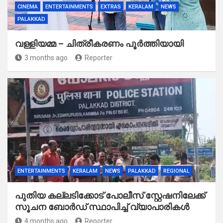
CINEMA
ENTERTAINMENTS
EXTRAS
KERALAM
NEWS
PALAKKAD
വള്ളിയമ്മ – ചിത്രീകരണം പൂർത്തിയായി
3 months ago
Reporter
ENTERTAINMENTS
KERALAM
NEWS
PALAKKAD
REGIONAL
പുതിയ കല്ലടിക്കോട് പോലീസ് സ്റ്റേഷനിലേക്ക്
സൂചന ബോർഡ് സ്ഥാപിച്ച് വ്യാപാരികൾ
4 months ago
Reporter