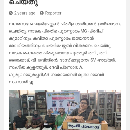
ചെയ്തു
2 years ago
Reporter
നഗരസഭ ചെയർപേഴ്സൺ പ്രമീള ശശിധരൻ ഉത്ഘാടനം
ചെയ്തു. നാടക പ്രതിഭ പുരസ്കാരം MG പ്രദീപ്
കുമാറിനും, കവിതാ പുരസ്കാരം ജയേന്രൻ
മേലഴിയത്തിനും ചെയർപേഴ്സൺ വിതരണം ചെയ്തു
നാടക രംഗത്തെ പ്രമുഖരായ പുത്തൂർ രവി , രവി
തൈക്കാട്, വി. രവീന്ദ്രൻ, ദാസ് മാട്ടുമന്ത, SV അയ്യർ,
സംഗീത കുളത്തൂർ, ദേവി പ്രസാദ്, A.
ഗുരുവായൂരപ്പൻ,AR നാരായണൻ മുതലായവർ
സംസാരിച്ചു.