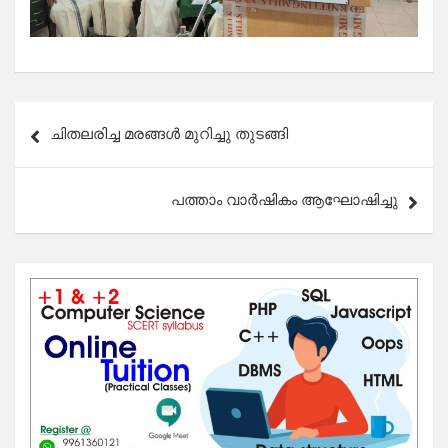
Post
ചിതലരിച്ച മരങ്ങൾ മുറിച്ചു തുടങ്ങി
navigation
പത്താം വാർഷികം ആഘോഷിച്ചു