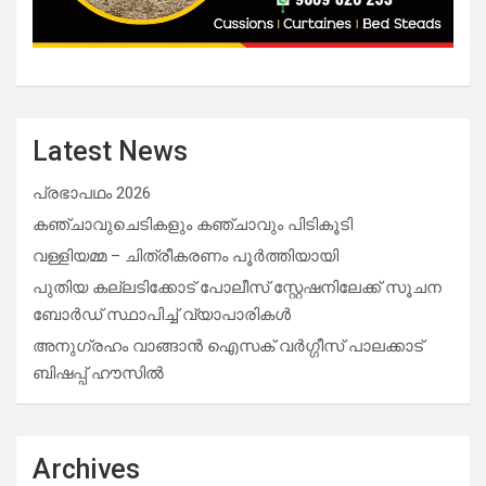
Latest News
പ്രഭാപഥം 2026
കഞ്ചാവുചെടികളും കഞ്ചാവും പിടികൂടി
വള്ളിയമ്മ – ചിത്രീകരണം പൂർത്തിയായി
പുതിയ കല്ലടിക്കോട് പോലീസ് സ്റ്റേഷനിലേക്ക് സൂചന
ബോർഡ് സ്ഥാപിച്ച് വ്യാപാരികൾ
അനുഗ്രഹം വാങ്ങാൻ ഐസക് വര്‍ഗ്ഗീസ് പാലക്കാട്
ബിഷപ്പ് ഹൗസില്‍
Archives