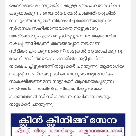
കേന്ദ്രമായ മലമ്പുഴയിലേക്കുള്ള പ്രധാന റോഡിലെ
കടുക്കാംകുന്നം റെയിൽവേ മേൽപാലത്തിനരുകിൽ
സാമൂഹ്യവിരുദ്ധർ നിക്ഷേപിച്ച മാലിന്യങ്ങളുടെ
ദുർഗന്ധം സഹിക്കാനാവാതെ നാട്ടുകാരും
യാത്രക്കാരും ഏറെ ബുദ്ധിമുട്ടുമ്പോൾ ആരോഗ്യ
വകുപ്പ് അധികൃതർ അനങ്ങാപ്പാറ നയമാണ്
സ്വീകരിച്ചിരിക്കുന്നതെന്ന് നാട്ടുകാർ ആരോപിക്കുന്നു.
കോഴി മാലിന്യമടക്കം ചാക്കിൽക്കെട്ടി ഇവിടെ
നിക്ഷേപിച്ചീട്ടുണ്ടെന്ന് നാട്ടുകാർ പറയുന്നു. ആരോഗ്യ
വകുപ്പ് നടപടിയെടുത്ത് ജനങ്ങളുടെ ആരോഗ്യം
സംരക്ഷിക്കണമെന്ന് നാട്ടുകാർ ആവശ്യപ്പെടുന്നു.
മാത്രമല്ല -, മാലിന്യം നിക്ഷേപിക്കുന്നവരെ
കണ്ടെത്താൻ സി സി കാമറ സ്ഥാപിക്കണമെന്നും
നാട്ടുകാർ പറയുന്നു.