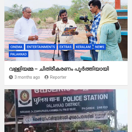
CINEMA
ENTERTAINMENTS
EXTRAS
KERALAM
NEWS
PALAKKAD
വള്ളിയമ്മ – ചിത്രീകരണം പൂർത്തിയായി
3 months ago
Reporter