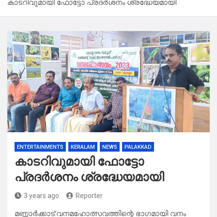
കാടറിവുമായി ഫോട്ടോ പ്രദർശനം ശ്രദ്ധേയമായി
ENTERTAINMENTS
KERALAM
NEWS
PALAKKAD
കാടറിവുമായി ഫോട്ടോ
പ്രദർശനം ശ്രദ്ധേയമായി
3 years ago
Reporter
മണ്ണാർക്കാട്:വനമഹോത്സവത്തിന്റെ ഭാഗമായി വനം