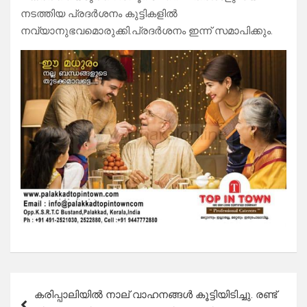
നടത്തിയ പ്രദർശനം കുട്ടികളിൽ
നവ്യാനുഭവമൊരുക്കി.പ്രദർശനം ഇന്ന് സമാപിക്കും.
Post
കരിപ്പാലിയിൽ നാല് വാഹനങ്ങൾ കൂട്ടിയിടിച്ചു. രണ്ട്
navigation