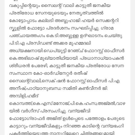
വകുപ്പിന്റെയും സൈലന്റ് വാലി കാട്ടുതീ ജനകീയ
പ്രതിരോധ സേനയുടെയും നേതൃത്വത്തിൽ
കോട്ടോപ്പാടം കല്ലടി അബ്ദുഹാജി ഹയർ സെക്കന്ററി
സ്കൂളിൽ ഫോട്ടോ പ്രദർശനം സംഘടിപ്പിച്ചു. ഗ്രാമ
പഞ്ചായത്തംഗം കെ.ടി.അബ്ദുള്ള ഉദ്ഘാടനം ചെയ്തു.
പി.ടി.എ പ്രസിഡണ്ട് അക്കര മുഹമ്മദലി
അധ്യക്ഷനായി.ഡെപ്യൂട്ടി റേഞ്ച് ഫോറസ്റ്റ് ഓഫീസർ
കെ.അഭിലാഷ് മുഖ്യാതിഥിയായി. പ്രധാനാധ്യാപകൻ
ശ്രീധരൻ പേരേഴി, കാട്ടുതീ ജനകീയ പ്രതിരോധ സേന
സംസ്ഥാന കോ-ഓർഡിനേറ്റർ രതീഷ്
സൈലന്റ്‌വാലി,സെക് ഷൻ ഫോറസ്റ്റ് ഓഫീസർ പി.എ.
അനീഷ്,പാഠ്യാനുബന്ധ സമിതി കൺവീനർ ജി.
അമ്പിളി,ഹമീദ്
കൊമ്പത്ത്,കെ.എസ്.മനോജ്,പി.കെ.ഹംസ,അജ്മൽ,വാഴ
യിൽ വർഗീസ് പ്രസംഗിച്ചു. വന്യജീവി
ഫോട്ടോഗ്രാഫർ അജിത് ഉൾപ്പെടെ പത്തോളം പേരുടെ
കാട്ടാറും വന്യജീവികളും നിറഞ്ഞ കാടിന്റെ വന്യഭംഗി
പകർത്തിയെടുത്ത നാനൂറിലേറെ ചിത്രങ്ങളുമായി