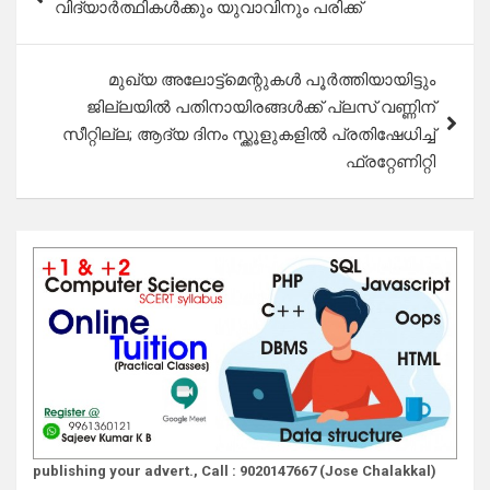
വിദ്യാർത്ഥികൾക്കും യുവാവിനും പരിക്ക്
മുഖ്യ അലോട്ട്മെന്റുകൾ പൂർത്തിയായിട്ടും
ജില്ലയിൽ പതിനായിരങ്ങൾക്ക് പ്ലസ് വണ്ണിന്
സീറ്റില്ല; ആദ്യ ദിനം സ്ക്കൂളുകളിൽ പ്രതിഷേധിച്ച്
ഫ്രറ്റേണിറ്റി
publishing your advert., Call : 9020147667 (Jose Chalakkal)