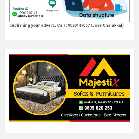
publishing your advert., Call : 9020147667 (Jose Chalakkal)