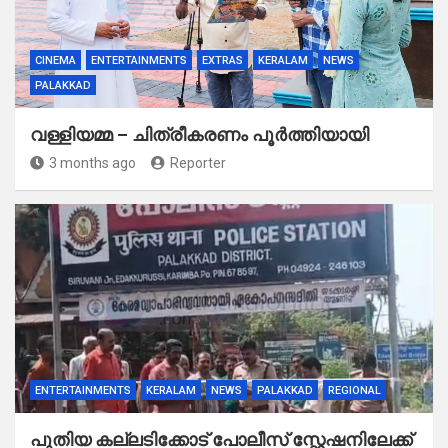
CINEMA
ENTERTAINMENTS
EXTRAS
KERALAM
NEWS
PALAKKAD
വള്ളിയമ്മ – ചിത്രീകരണം പൂർത്തിയായി
3 months ago
Reporter
ENTERTAINMENTS
KERALAM
NEWS
PALAKKAD
REGIONAL
പുതിയ കല്ലടിക്കോട് പോലീസ് സ്റ്റേഷനിലേക്ക്