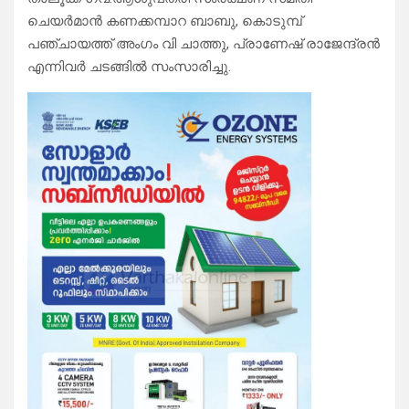
ചെയർമാൻ കണക്കമ്പാറ ബാബു, കൊടുമ്പ്
പഞ്ചായത്ത് അംഗം വി ചാത്തു, പ്രാണേഷ് രാജേന്ദ്രൻ
എന്നിവർ ചടങ്ങിൽ സംസാരിച്ചു.