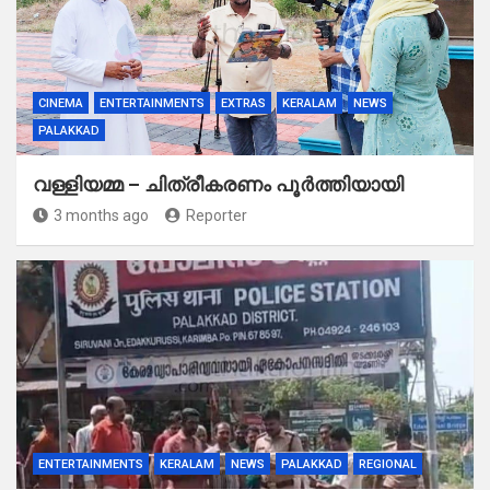
CINEMA
ENTERTAINMENTS
EXTRAS
KERALAM
NEWS
PALAKKAD
വള്ളിയമ്മ – ചിത്രീകരണം പൂർത്തിയായി
3 months ago
Reporter
ENTERTAINMENTS
KERALAM
NEWS
PALAKKAD
REGIONAL