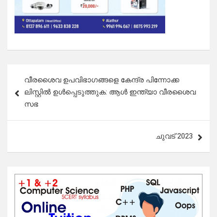
Post
വീരശൈവ ഉപവിഭാഗങ്ങളെ കേന്ദ്ര പിന്നോക്ക
navigation
ലിസ്റ്റിൽ ഉൾപ്പെടുത്തുക: ആൾ ഇന്ത്യാ വീരശൈവ
സഭ
ചുവട് 2023