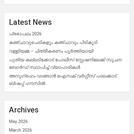
Latest News
പ്രഭാപഥം 2026
കഞ്ചാവുചെടികളും കഞ്ചാവും പിടികൂടി
വള്ളിയമ്മ – ചിത്രീകരണം പൂർത്തിയായി
പുതിയ കല്ലടിക്കോട് പോലീസ് സ്റ്റേഷനിലേക്ക് സൂചന
ബോർഡ് സ്ഥാപിച്ച് വ്യാപാരികൾ
അനുഗ്രഹം വാങ്ങാൻ ഐസക് വര്‍ഗ്ഗീസ് പാലക്കാട്
ബിഷപ്പ് ഹൗസില്‍
Archives
May 2026
March 2026