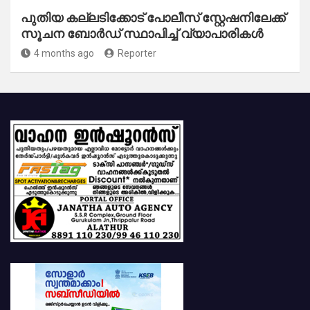
പുതിയ കല്ലടിക്കോട് പോലീസ് സ്റ്റേഷനിലേക്ക്
സൂചന ബോർഡ് സ്ഥാപിച്ച് വ്യാപാരികൾ
4 months ago
Reporter