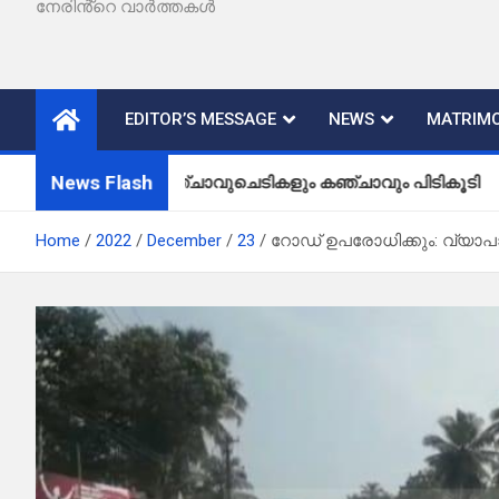
നേരിൻ്റെ വാർത്തകൾ
EDITOR’S MESSAGE
NEWS
MATRIMO
News Flash
കഞ്ചാവുചെടികളും കഞ്ചാവും പിടികൂടി
Home
2022
December
23
റോഡ് ഉപരോധിക്കും: വ്യാ