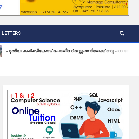
LETTERS
 കല്ലടിക്കോട് പോലീസ് സ്റ്റേഷനിലേക്ക് സൂചന ബോർഡ് സ്ഥാപി