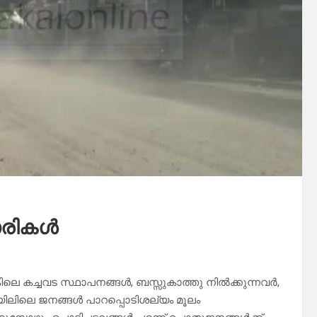
ാരികൾ
െ കച്ചവട സ്ഥാപനങ്ങൾ, ബസ്സുകാത്തു നിൽക്കുന്നവർ,
മയിലിലെ ജനങ്ങൾ പാറപ്പൊടിശല്യം മൂലം