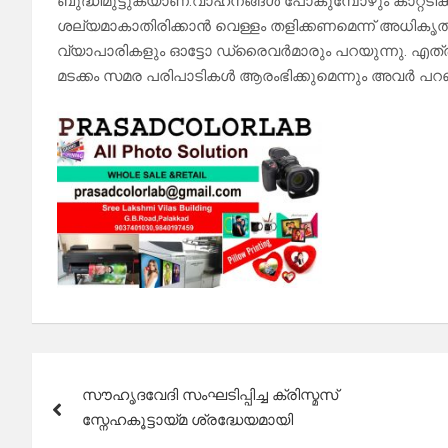
ബുദ്ധിമുട്ടുകയാണ്.വാഹനങ്ങൾ പോകുമ്പോഴും കാറ്റടി
ശല്യമാകാതിരിക്കാൻ വെള്ളം തളിക്കണമെന്ന് അധികൃത
വ്യാപാരികളും ഓട്ടോ ഡ്രൈവർമാരും പറയുന്നു. എ
മടക്കം സമര പരിപാടികൾ ആരംഭിക്കുമെന്നും അവർ പറഞ
Post
സൗഹൃദവേദി സംഘടിപ്പിച്ച ക്രിസ്മസ്
navigation
സ്നേഹകൂട്ടായ്മ ശ്രദ്ധേയമായി