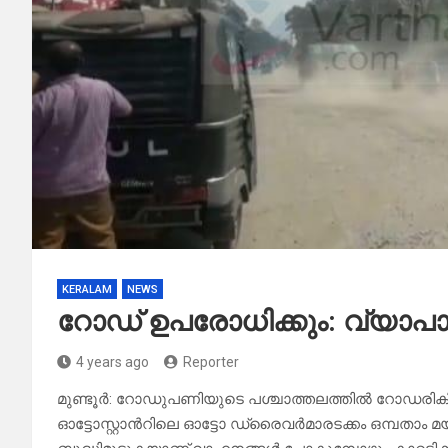
KERALAM
NEWS
റോഡ് ഉപരോധിക്കും: വ്യാപ
4 years ago
Reporter
മുണ്ടൂർ: റോഡുപണിയുടെ പശ്ചാത്തലത്തിൽ റോഡരികില
ഓട്ടോസ്റ്റാൻറിലെ ഓട്ടോ ഡ്രൈവർമാരടക്കം ഒമ്പതാം 