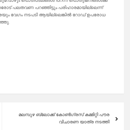
ക്കുമ്പോഴും പൊടിപടലങ്ങൾ പറന്ന് പൊതുജനങ്ങൾക്ക്
രോട് പലതവണ പറഞ്ഞിട്ടും പരിഹാരമായില്ലെന്ന്
ത്രയും വേഗം നടപടി ആയില്ലെങ്കിൽ റോഡ് ഉപരോധ
്ഞു.
മലമ്പുഴ ബ്ലോക്ക് കോൺഗ്രസ് കമ്മിറ്റി പൗര
വിചാരണ യാത്ര നടത്തി