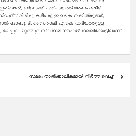
ഗോ പ്രകാശനം ചെയ്തത്. ഗ്രാമപഞ്ചായത്ത്
ഷറ ഇഖ്ബാൽ, ബ്ലോക്ക് പഞ്ചായത്ത് അംഗം റഷീദ്
ിഡൻ്റ് വി.ടി.എ.കരീം, എ.ഇ.ഒ കെ .സജിത്കുമാർ,
സൽ ബാബു, ടി. സൈതാലി, എ.കെ. ഹദിയത്തുള്ള,
. മലപ്പുറം മറ്റത്തൂർ സ്വദേശി നൗഫൽ ഇല്ലിക്കോട്ടിലാണ്
സമരം താൽക്കാലികമായി നിർത്തിവെച്ചു