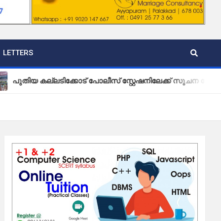
LETTERS
കല്ലടിക്കോട് പോലീസ് സ്റ്റേഷനിലേക്ക് സൂചന ബോർഡ് സ്ഥാപിച