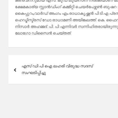
കൺവീനറുമായ എസ്. ജൂഡ് ലൂയിസിന് നൽകിയാണ് ലോ
ക്ഷേമകാര്യ സ്റ്റാൻഡിംഗ് കമ്മിറ്റി ചെയർപേഴ്സൺ ബു
കൈപ്പുറം,വാർഡ് അംഗം എം.രാധാകൃഷ്ണൻ പി.ടി.എ പ്രസ
ഹെഡ്മിസ്ട്രസ് ഡോ.രാധാമണി അയിങ്കലത്ത്. കെ. ഫൈ
നിസാർ അഹമ്മദ്. പി. പി എന്നിവർ സന്നിഹിതരായിരുന്നു
ലോഗോ ഡിസൈൻ ചെയ്തത്.
Post
എസ് ഡി പി ഐ ലഹരി വിരുദ്ധ സദസ്
navigation
സംഘടിപ്പിച്ചു