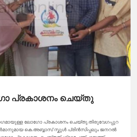
ോ പ്രകാശനം ചെയ്തു
്റെ ഭാഗമായുള്ള ലോഗോ പ്രകാശനം ചെയ്തു.തിരുവേഗപ്പുറ
െയർമാനുമായ കെ.അബ്ബാസ് സ്കൂൾ പ്രിൻസിപ്പലും ജനറൽ